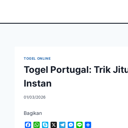
Skip
to
content
TOGEL ONLINE
Togel Portugal: Trik J
Instan
01/03/2026
Bagikan
F
W
S
X
T
M
L
S