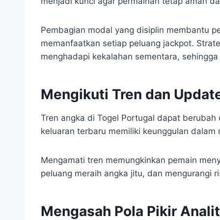
menjadi kunci agar permainan tetap aman dan
Pembagian modal yang disiplin membantu pem
memanfaatkan setiap peluang jackpot. Strateg
menghadapi kekalahan sementara, sehingga p
Mengikuti Tren dan Updat
Tren angka di Togel Portugal dapat berubah
keluaran terbaru memiliki keunggulan dalam
Mengamati tren memungkinkan pemain menyes
peluang meraih angka jitu, dan mengurangi ris
Mengasah Pola Pikir Analit