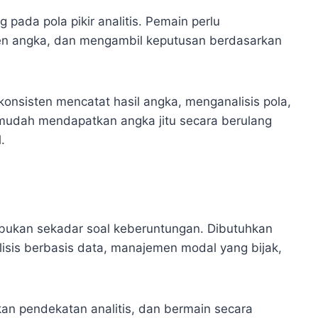
 pada pola pikir analitis. Pemain perlu
ren angka, dan mengambil keputusan berdasarkan
 konsisten mencatat hasil angka, menganalisis pola,
 mudah mendapatkan angka jitu secara berulang
.
 bukan sekadar soal keberuntungan. Dibutuhkan
isis berbasis data, manajemen modal yang bijak,
an pendekatan analitis, dan bermain secara