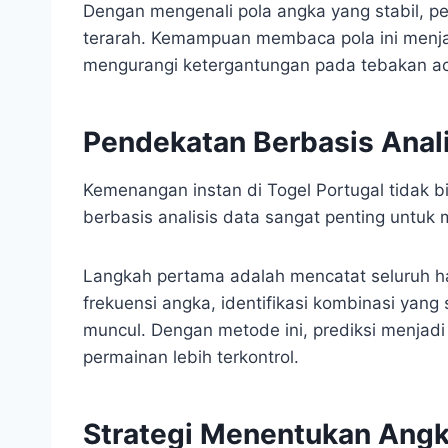
Dengan mengenali pola angka yang stabil, p
terarah. Kemampuan membaca pola ini menjad
mengurangi ketergantungan pada tebakan a
Pendekatan Berbasis Anali
Kemenangan instan di Togel Portugal tidak 
berbasis analisis data sangat penting untuk 
Langkah pertama adalah mencatat seluruh has
frekuensi angka, identifikasi kombinasi yang
muncul. Dengan metode ini, prediksi menjadi 
permainan lebih terkontrol.
Strategi Menentukan Angk