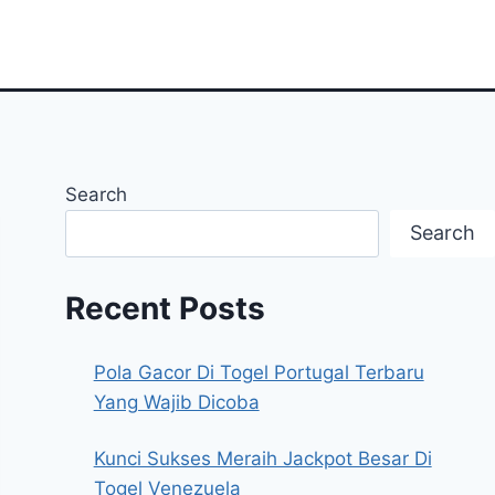
Search
Search
Recent Posts
Pola Gacor Di Togel Portugal Terbaru
Yang Wajib Dicoba
Kunci Sukses Meraih Jackpot Besar Di
Togel Venezuela