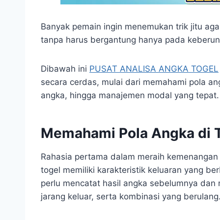
Banyak pemain ingin menemukan trik jitu ag
tanpa harus bergantung hanya pada keberun
Dibawah ini
PUSAT ANALISA ANGKA TOGEL
secara cerdas, mulai dari memahami pola an
angka, hingga manajemen modal yang tepat.
Memahami Pola Angka di T
Rahasia pertama dalam meraih kemenangan 
togel memiliki karakteristik keluaran yang be
perlu mencatat hasil angka sebelumnya dan 
jarang keluar, serta kombinasi yang berulang