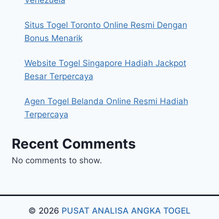
Situs Togel Toronto Online Resmi Dengan
Bonus Menarik
Website Togel Singapore Hadiah Jackpot
Besar Terpercaya
Agen Togel Belanda Online Resmi Hadiah
Terpercaya
Recent Comments
No comments to show.
© 2026
PUSAT ANALISA ANGKA TOGEL