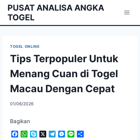
Skip
PUSAT ANALISA ANGKA
to
TOGEL
content
TOGEL ONLINE
Tips Terpopuler Untuk
Menang Cuan di Togel
Macau Dengan Cepat
01/06/2026
Bagikan
F
W
S
X
T
M
L
S