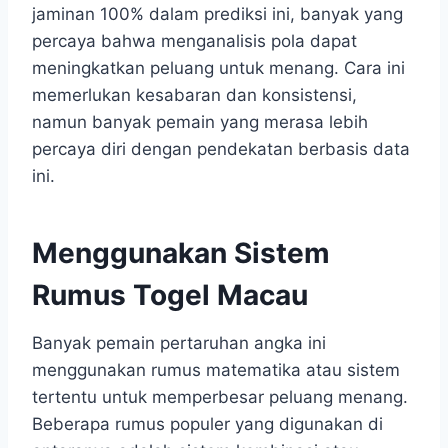
jaminan 100% dalam prediksi ini, banyak yang
percaya bahwa menganalisis pola dapat
meningkatkan peluang untuk menang. Cara ini
memerlukan kesabaran dan konsistensi,
namun banyak pemain yang merasa lebih
percaya diri dengan pendekatan berbasis data
ini.
Menggunakan Sistem
Rumus Togel Macau
Banyak pemain pertaruhan angka ini
menggunakan rumus matematika atau sistem
tertentu untuk memperbesar peluang menang.
Beberapa rumus populer yang digunakan di