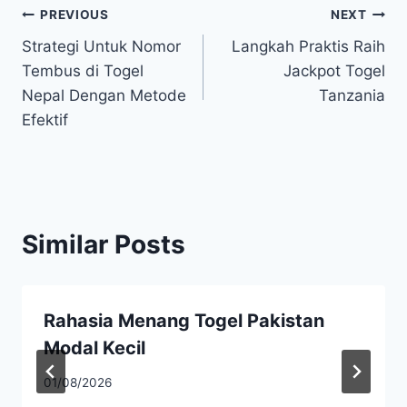
Post
PREVIOUS
NEXT
Strategi Untuk Nomor
Langkah Praktis Raih
navigation
Tembus di Togel
Jackpot Togel
Nepal Dengan Metode
Tanzania
Efektif
Similar Posts
Rahasia Menang Togel Pakistan
Modal Kecil
01/08/2026