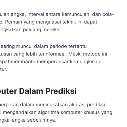
ulan angka, interval antara kemunculan, dan pola-
e. Pemain yang menguasai teknik ini dapat
ingkatkan peluang mereka.
 sering muncul dalam periode tertentu
an yang lebih terinformasi. Meski metode ini
ni dapat membantu memperbesar kemungkinan
tur.
uter Dalam Prediksi
erperan dalam meningkatkan akurasi prediksi
ni mengandalkan algoritma komputer khusus yang
 angka-angka sebelumnya.