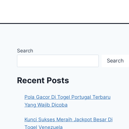
Search
Search
Recent Posts
Pola Gacor Di Togel Portugal Terbaru
Yang Wajib Dicoba
Kunci Sukses Meraih Jackpot Besar Di
Togel Venezuela