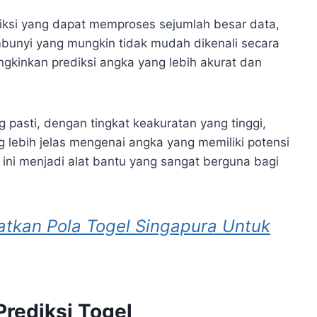
ksi yang dapat memproses sejumlah besar data,
bunyi yang mungkin tidak mudah dikenali secara
kinkan prediksi angka yang lebih akurat dan
 pasti, dengan tingkat keakuratan yang tinggi,
lebih jelas mengenai angka yang memiliki potensi
i ini menjadi alat bantu yang sangat berguna bagi
tkan Pola Togel Singapura Untuk
rediksi Togel