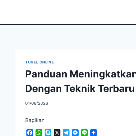
Skip
to
content
TOGEL ONLINE
Panduan Meningkatkan 
Dengan Teknik Terbaru
01/08/2026
Bagikan
F
W
S
X
T
M
L
S