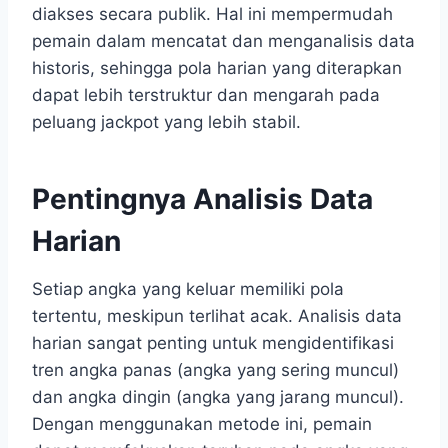
diakses secara publik. Hal ini mempermudah
pemain dalam mencatat dan menganalisis data
historis, sehingga pola harian yang diterapkan
dapat lebih terstruktur dan mengarah pada
peluang jackpot yang lebih stabil.
Pentingnya Analisis Data
Harian
Setiap angka yang keluar memiliki pola
tertentu, meskipun terlihat acak. Analisis data
harian sangat penting untuk mengidentifikasi
tren angka panas (angka yang sering muncul)
dan angka dingin (angka yang jarang muncul).
Dengan menggunakan metode ini, pemain