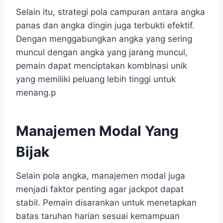
Selain itu, strategi pola campuran antara angka
panas dan angka dingin juga terbukti efektif.
Dengan menggabungkan angka yang sering
muncul dengan angka yang jarang muncul,
pemain dapat menciptakan kombinasi unik
yang memiliki peluang lebih tinggi untuk
menang.p
Manajemen Modal Yang
Bijak
Selain pola angka, manajemen modal juga
menjadi faktor penting agar jackpot dapat
stabil. Pemain disarankan untuk menetapkan
batas taruhan harian sesuai kemampuan