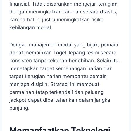
finansial. Tidak disarankan mengejar kerugian
dengan meningkatkan taruhan secara drastis,
karena hal ini justru meningkatkan risiko
kehilangan modal.
Dengan manajemen modal yang bijak, pemain
dapat memainkan Togel Jepang resmi secara
konsisten tanpa tekanan berlebihan. Selain itu,
menetapkan target kemenangan harian dan
target kerugian harian membantu pemain
menjaga disiplin. Strategi ini membuat
permainan tetap terkendali dan peluang
jackpot dapat dipertahankan dalam jangka
panjang.
Memanfaatkan Teknologi