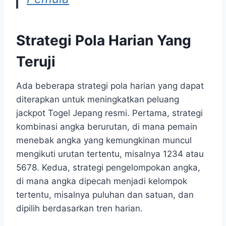
Strategi Pola Harian Yang
Teruji
Ada beberapa strategi pola harian yang dapat
diterapkan untuk meningkatkan peluang
jackpot Togel Jepang resmi. Pertama, strategi
kombinasi angka berurutan, di mana pemain
menebak angka yang kemungkinan muncul
mengikuti urutan tertentu, misalnya 1234 atau
5678. Kedua, strategi pengelompokan angka,
di mana angka dipecah menjadi kelompok
tertentu, misalnya puluhan dan satuan, dan
dipilih berdasarkan tren harian.