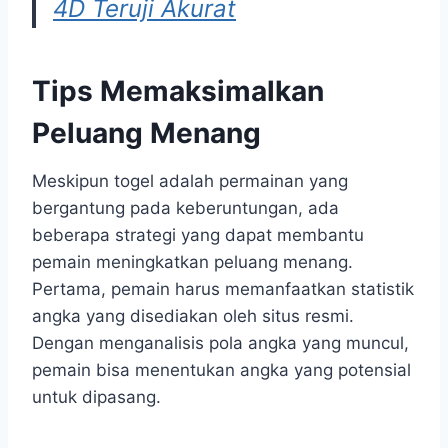
4D Teruji Akurat
Tips Memaksimalkan
Peluang Menang
Meskipun togel adalah permainan yang
bergantung pada keberuntungan, ada
beberapa strategi yang dapat membantu
pemain meningkatkan peluang menang.
Pertama, pemain harus memanfaatkan statistik
angka yang disediakan oleh situs resmi.
Dengan menganalisis pola angka yang muncul,
pemain bisa menentukan angka yang potensial
untuk dipasang.