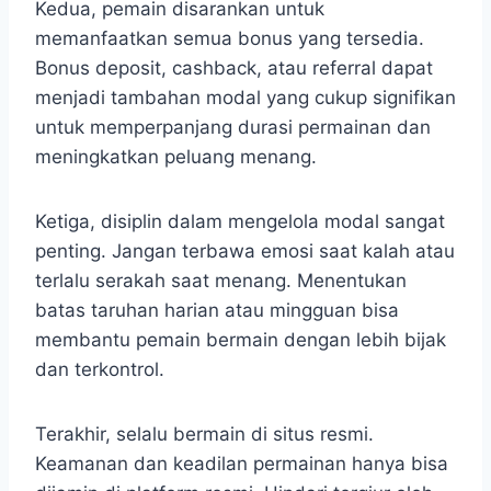
Kedua, pemain disarankan untuk
memanfaatkan semua bonus yang tersedia.
Bonus deposit, cashback, atau referral dapat
menjadi tambahan modal yang cukup signifikan
untuk memperpanjang durasi permainan dan
meningkatkan peluang menang.
Ketiga, disiplin dalam mengelola modal sangat
penting. Jangan terbawa emosi saat kalah atau
terlalu serakah saat menang. Menentukan
batas taruhan harian atau mingguan bisa
membantu pemain bermain dengan lebih bijak
dan terkontrol.
Terakhir, selalu bermain di situs resmi.
Keamanan dan keadilan permainan hanya bisa