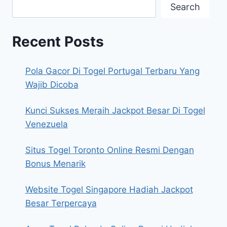
Search
Recent Posts
Pola Gacor Di Togel Portugal Terbaru Yang
Wajib Dicoba
Kunci Sukses Meraih Jackpot Besar Di Togel
Venezuela
Situs Togel Toronto Online Resmi Dengan
Bonus Menarik
Website Togel Singapore Hadiah Jackpot
Besar Terpercaya