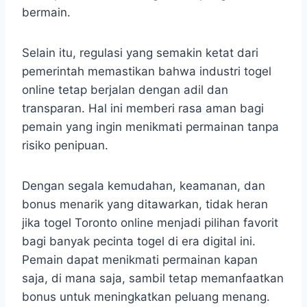
bermain.
Selain itu, regulasi yang semakin ketat dari
pemerintah memastikan bahwa industri togel
online tetap berjalan dengan adil dan
transparan. Hal ini memberi rasa aman bagi
pemain yang ingin menikmati permainan tanpa
risiko penipuan.
Dengan segala kemudahan, keamanan, dan
bonus menarik yang ditawarkan, tidak heran
jika togel Toronto online menjadi pilihan favorit
bagi banyak pecinta togel di era digital ini.
Pemain dapat menikmati permainan kapan
saja, di mana saja, sambil tetap memanfaatkan
bonus untuk meningkatkan peluang menang.