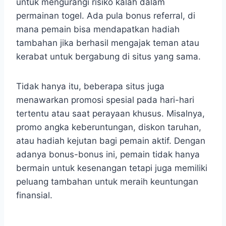
untuk mengurangi risiko kalah dalam
permainan togel. Ada pula bonus referral, di
mana pemain bisa mendapatkan hadiah
tambahan jika berhasil mengajak teman atau
kerabat untuk bergabung di situs yang sama.
Tidak hanya itu, beberapa situs juga
menawarkan promosi spesial pada hari-hari
tertentu atau saat perayaan khusus. Misalnya,
promo angka keberuntungan, diskon taruhan,
atau hadiah kejutan bagi pemain aktif. Dengan
adanya bonus-bonus ini, pemain tidak hanya
bermain untuk kesenangan tetapi juga memiliki
peluang tambahan untuk meraih keuntungan
finansial.