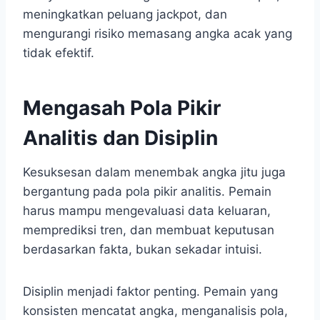
meningkatkan peluang jackpot, dan
mengurangi risiko memasang angka acak yang
tidak efektif.
Mengasah Pola Pikir
Analitis dan Disiplin
Kesuksesan dalam menembak angka jitu juga
bergantung pada pola pikir analitis. Pemain
harus mampu mengevaluasi data keluaran,
memprediksi tren, dan membuat keputusan
berdasarkan fakta, bukan sekadar intuisi.
Disiplin menjadi faktor penting. Pemain yang
konsisten mencatat angka, menganalisis pola,