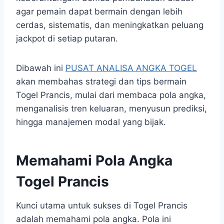
agar pemain dapat bermain dengan lebih
cerdas, sistematis, dan meningkatkan peluang
jackpot di setiap putaran.
Dibawah ini
PUSAT ANALISA ANGKA TOGEL
akan membahas strategi dan tips bermain
Togel Prancis, mulai dari membaca pola angka,
menganalisis tren keluaran, menyusun prediksi,
hingga manajemen modal yang bijak.
Memahami Pola Angka
Togel Prancis
Kunci utama untuk sukses di Togel Prancis
adalah memahami pola angka. Pola ini