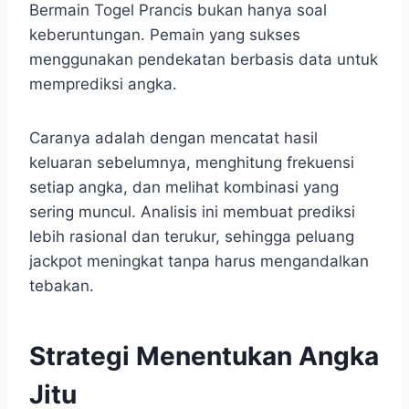
Bermain Togel Prancis bukan hanya soal
keberuntungan. Pemain yang sukses
menggunakan pendekatan berbasis data untuk
memprediksi angka.
Caranya adalah dengan mencatat hasil
keluaran sebelumnya, menghitung frekuensi
setiap angka, dan melihat kombinasi yang
sering muncul. Analisis ini membuat prediksi
lebih rasional dan terukur, sehingga peluang
jackpot meningkat tanpa harus mengandalkan
tebakan.
Strategi Menentukan Angka
Jitu