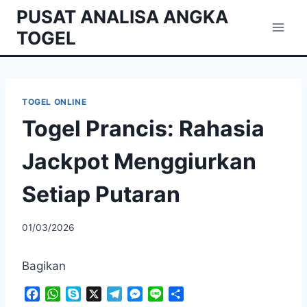
Skip
PUSAT ANALISA ANGKA
to
TOGEL
content
TOGEL ONLINE
Togel Prancis: Rahasia
Jackpot Menggiurkan
Setiap Putaran
01/03/2026
Bagikan
F
W
S
X
T
M
L
S