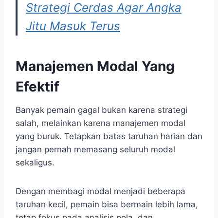
Strategi Cerdas Agar Angka
Jitu Masuk Terus
Manajemen Modal Yang
Efektif
Banyak pemain gagal bukan karena strategi
salah, melainkan karena manajemen modal
yang buruk. Tetapkan batas taruhan harian dan
jangan pernah memasang seluruh modal
sekaligus.
Dengan membagi modal menjadi beberapa
taruhan kecil, pemain bisa bermain lebih lama,
tetap fokus pada analisis pola, dan