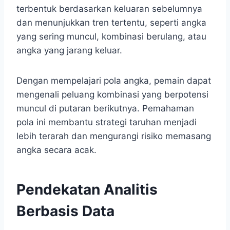
terbentuk berdasarkan keluaran sebelumnya
dan menunjukkan tren tertentu, seperti angka
yang sering muncul, kombinasi berulang, atau
angka yang jarang keluar.
Dengan mempelajari pola angka, pemain dapat
mengenali peluang kombinasi yang berpotensi
muncul di putaran berikutnya. Pemahaman
pola ini membantu strategi taruhan menjadi
lebih terarah dan mengurangi risiko memasang
angka secara acak.
Pendekatan Analitis
Berbasis Data