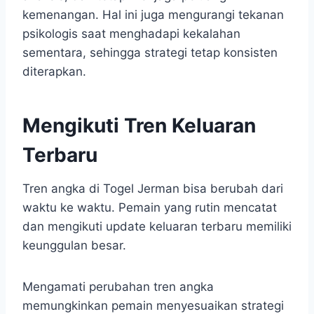
kemenangan. Hal ini juga mengurangi tekanan
psikologis saat menghadapi kekalahan
sementara, sehingga strategi tetap konsisten
diterapkan.
Mengikuti Tren Keluaran
Terbaru
Tren angka di Togel Jerman bisa berubah dari
waktu ke waktu. Pemain yang rutin mencatat
dan mengikuti update keluaran terbaru memiliki
keunggulan besar.
Mengamati perubahan tren angka
memungkinkan pemain menyesuaikan strategi