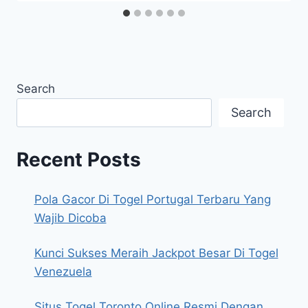
Search
Search
Recent Posts
Pola Gacor Di Togel Portugal Terbaru Yang
Wajib Dicoba
Kunci Sukses Meraih Jackpot Besar Di Togel
Venezuela
Situs Togel Toronto Online Resmi Dengan