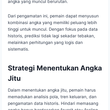
angka yang muncul berurutan.
Dari pengamatan ini, pemain dapat menyusun
kombinasi angka yang memiliki peluang lebih
tinggi untuk muncul. Dengan fokus pada data
historis, prediksi tidak lagi sekadar tebakan,
melainkan perhitungan yang logis dan
sistematis.
Strategi Menentukan Angka
Jitu
Dalam menentukan angka jitu, pemain harus
memadukan analisis pola, tren keluaran, dan
pengamatan data historis. Hindari memasang