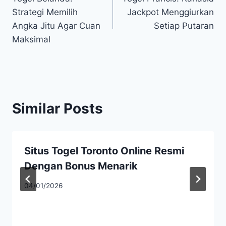
navigation
Strategi Memilih
Jackpot Menggiurkan
Angka Jitu Agar Cuan
Setiap Putaran
Maksimal
Similar Posts
Situs Togel Toronto Online Resmi
Dengan Bonus Menarik
04/01/2026