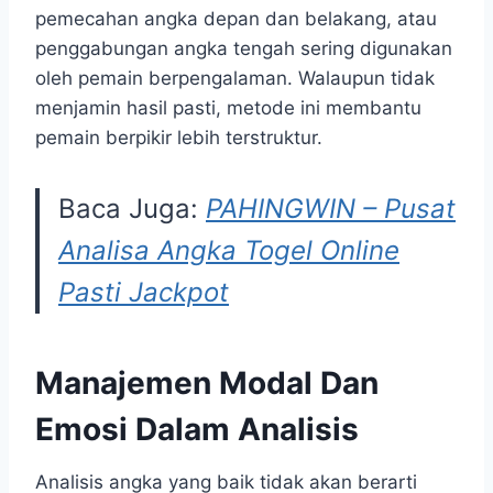
pemecahan angka depan dan belakang, atau
penggabungan angka tengah sering digunakan
oleh pemain berpengalaman. Walaupun tidak
menjamin hasil pasti, metode ini membantu
pemain berpikir lebih terstruktur.
Baca Juga:
PAHINGWIN – Pusat
Analisa Angka Togel Online
Pasti Jackpot
Manajemen Modal Dan
Emosi Dalam Analisis
Analisis angka yang baik tidak akan berarti