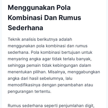
Menggunakan Pola
Kombinasi Dan Rumus
Sederhana
Teknik analisis berikutnya adalah
menggunakan pola kombinasi dan rumus
sederhana. Pola kombinasi bertujuan untuk
menyaring angka agar tidak terlalu banyak,
sehingga pemain tidak kebingungan dalam
menentukan pilihan. Misalnya, menggabungkan
angka dari hasil sebelumnya, lalu
memodifikasinya dengan penambahan atau
pengurangan tertentu.
Rumus sederhana seperti penjumlahan digit,