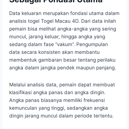
Data keluaran merupakan fondasi utama dalam
analisis togel Togel Macau 4D. Dari data inilah
pemain bisa melihat angka-angka yang sering
muncul, jarang keluar, hingga angka yang
sedang dalam fase “vakum”. Pengumpulan
data secara konsisten akan membantu
membentuk gambaran besar tentang perilaku
angka dalam jangka pendek maupun panjang.
Melalui analisis data, pemain dapat membuat
klasifikasi angka panas dan angka dingin.
Angka panas biasanya memiliki frekuensi
kemunculan yang tinggi, sedangkan angka
dingin jarang muncul dalam periode tertentu.