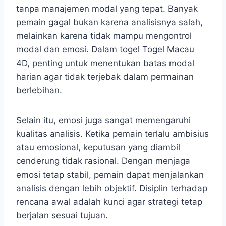
tanpa manajemen modal yang tepat. Banyak
pemain gagal bukan karena analisisnya salah,
melainkan karena tidak mampu mengontrol
modal dan emosi. Dalam togel Togel Macau
4D, penting untuk menentukan batas modal
harian agar tidak terjebak dalam permainan
berlebihan.
Selain itu, emosi juga sangat memengaruhi
kualitas analisis. Ketika pemain terlalu ambisius
atau emosional, keputusan yang diambil
cenderung tidak rasional. Dengan menjaga
emosi tetap stabil, pemain dapat menjalankan
analisis dengan lebih objektif. Disiplin terhadap
rencana awal adalah kunci agar strategi tetap
berjalan sesuai tujuan.