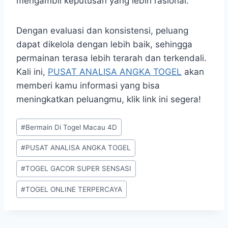
mengambil keputusan yang lebih rasional.
Dengan evaluasi dan konsistensi, peluang
dapat dikelola dengan lebih baik, sehingga
permainan terasa lebih terarah dan terkendali.
Kali ini,
PUSAT ANALISA ANGKA TOGEL
akan
memberi kamu informasi yang bisa
meningkatkan peluangmu, klik link ini segera!
Post
#
Bermain Di Togel Macau 4D
Tags:
#
PUSAT ANALISA ANGKA TOGEL
#
TOGEL GACOR SUPER SENSASI
#
TOGEL ONLINE TERPERCAYA