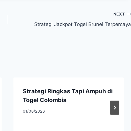
NEXT
Strategi Jackpot Togel Brunei Terpercaya
Strategi Ringkas Tapi Ampuh di
Togel Colombia
01/08/2026