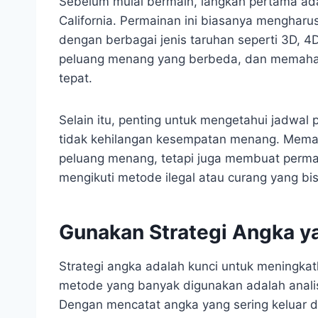
Sebelum mulai bermain, langkah pertama ad
California. Permainan ini biasanya mengharu
dengan berbagai jenis taruhan seperti 3D, 4D,
peluang menang yang berbeda, dan memaham
tepat.
Selain itu, penting untuk mengetahui jadwal
tidak kehilangan kesempatan menang. Mema
peluang menang, tetapi juga membuat permai
mengikuti metode ilegal atau curang yang bi
Gunakan Strategi Angka y
Strategi angka adalah kunci untuk meningkat
metode yang banyak digunakan adalah analisi
Dengan mencatat angka yang sering keluar 