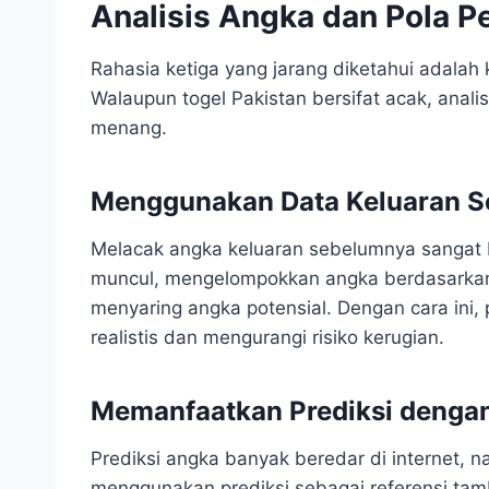
Analisis Angka dan Pola 
Rahasia ketiga yang jarang diketahui adal
Walaupun togel Pakistan bersifat acak, anal
menang.
Menggunakan Data Keluaran 
Melacak angka keluaran sebelumnya sangat 
muncul, mengelompokkan angka berdasarkan k
menyaring angka potensial. Dengan cara ini
realistis dan mengurangi risiko kerugian.
Memanfaatkan Prediksi dengan
Prediksi angka banyak beredar di internet,
menggunakan prediksi sebagai referensi ta