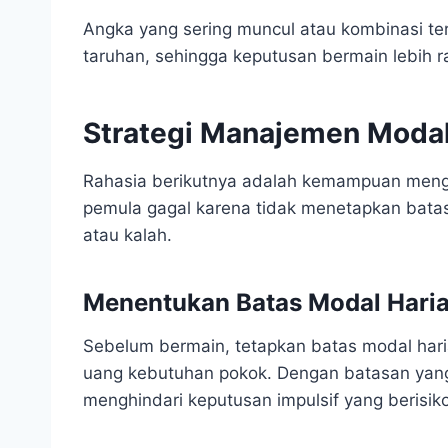
Angka yang sering muncul atau kombinasi te
taruhan, sehingga keputusan bermain lebih 
Strategi Manajemen Modal
Rahasia berikutnya adalah kemampuan menge
pemula gagal karena tidak menetapkan batas
atau kalah.
Menentukan Batas Modal Hari
Sebelum bermain, tetapkan batas modal hari
uang kebutuhan pokok. Dengan batasan yang 
menghindari keputusan impulsif yang berisik