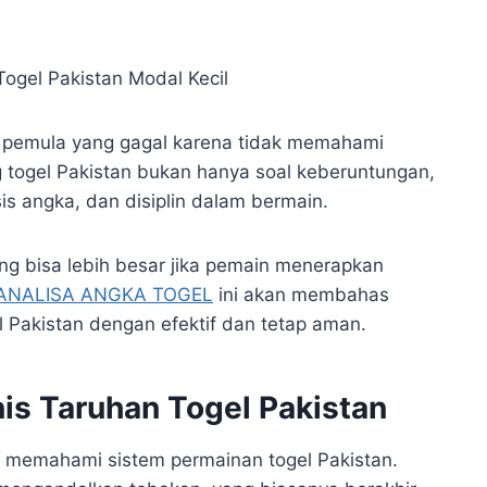
n pemula yang gagal karena tidak memahami
g togel Pakistan bukan hanya soal keberuntungan,
sis angka, dan disiplin dalam bermain.
ng bisa lebih besar jika pemain menerapkan
ANALISA ANGKA TOGEL
ini akan membahas
l Pakistan dengan efektif dan tetap aman.
s Taruhan Togel Pakistan
h memahami sistem permainan togel Pakistan.