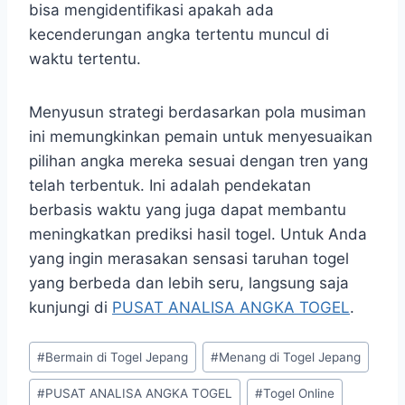
bisa mengidentifikasi apakah ada
kecenderungan angka tertentu muncul di
waktu tertentu.
Menyusun strategi berdasarkan pola musiman
ini memungkinkan pemain untuk menyesuaikan
pilihan angka mereka sesuai dengan tren yang
telah terbentuk. Ini adalah pendekatan
berbasis waktu yang juga dapat membantu
meningkatkan prediksi hasil togel. Untuk Anda
yang ingin merasakan sensasi taruhan togel
yang berbeda dan lebih seru, langsung saja
kunjungi di
PUSAT ANALISA ANGKA TOGEL
.
Post
#
Bermain di Togel Jepang
#
Menang di Togel Jepang
Tags:
#
PUSAT ANALISA ANGKA TOGEL
#
Togel Online