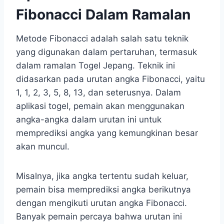
Fibonacci Dalam Ramalan
Metode Fibonacci adalah salah satu teknik
yang digunakan dalam pertaruhan, termasuk
dalam ramalan Togel Jepang. Teknik ini
didasarkan pada urutan angka Fibonacci, yaitu
1, 1, 2, 3, 5, 8, 13, dan seterusnya. Dalam
aplikasi togel, pemain akan menggunakan
angka-angka dalam urutan ini untuk
memprediksi angka yang kemungkinan besar
akan muncul.
Misalnya, jika angka tertentu sudah keluar,
pemain bisa memprediksi angka berikutnya
dengan mengikuti urutan angka Fibonacci.
Banyak pemain percaya bahwa urutan ini