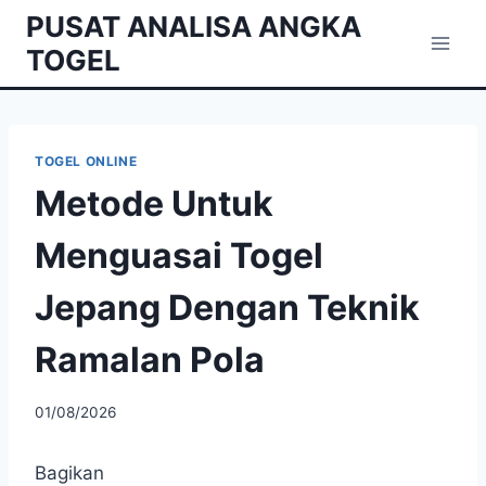
Skip
PUSAT ANALISA ANGKA
to
TOGEL
content
TOGEL ONLINE
Metode Untuk
Menguasai Togel
Jepang Dengan Teknik
Ramalan Pola
01/08/2026
Bagikan