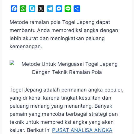
F
W
S
X
T
M
L
S
a
h
k
e
e
i
h
c
a
y
l
s
n
a
Metode ramalan pola Togel Jepang dapat
e
t
p
e
s
e
r
membantu Anda memprediksi angka dengan
b
s
e
g
e
e
lebih akurat dan meningkatkan peluang
o
A
r
n
kemenangan.
o
p
a
g
k
p
m
e
r
Togel Jepang adalah permainan angka populer,
yang di kenal karena tingkat kesulitan dan
peluang menang yang menantang. Banyak
pemain yang mencoba berbagai strategi dan
teknik untuk memprediksi angka yang akan
keluar. Berikut ini
PUSAT ANALISA ANGKA