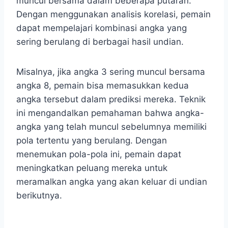
muncul bersama dalam beberapa putaran.
Dengan menggunakan analisis korelasi, pemain
dapat mempelajari kombinasi angka yang
sering berulang di berbagai hasil undian.
Misalnya, jika angka 3 sering muncul bersama
angka 8, pemain bisa memasukkan kedua
angka tersebut dalam prediksi mereka. Teknik
ini mengandalkan pemahaman bahwa angka-
angka yang telah muncul sebelumnya memiliki
pola tertentu yang berulang. Dengan
menemukan pola-pola ini, pemain dapat
meningkatkan peluang mereka untuk
meramalkan angka yang akan keluar di undian
berikutnya.