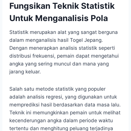
Fungsikan Teknik Statistik
Untuk Menganalisis Pola
Statistik merupakan alat yang sangat berguna
dalam menganalisis hasil Togel Jepang.
Dengan menerapkan analisis statistik seperti
distribusi frekuensi, pemain dapat mengetahui
angka yang sering muncul dan mana yang
jarang keluar.
Salah satu metode statistik yang populer
adalah analisis regresi, yang digunakan untuk
memprediksi hasil berdasarkan data masa lalu.
Teknik ini memungkinkan pemain untuk melihat
kecenderungan angka dalam periode waktu
tertentu dan menghitung peluang terjadinya