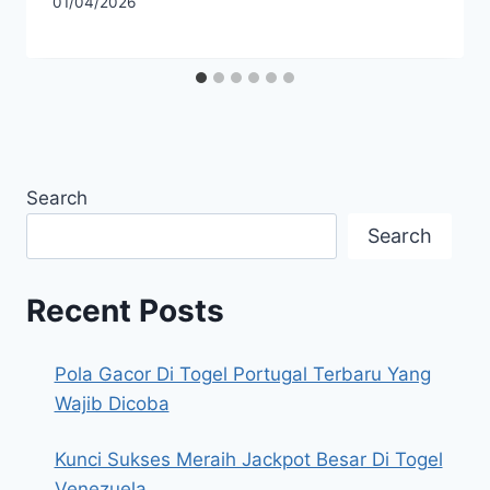
01/04/2026
Search
Search
Recent Posts
Pola Gacor Di Togel Portugal Terbaru Yang
Wajib Dicoba
Kunci Sukses Meraih Jackpot Besar Di Togel
Venezuela