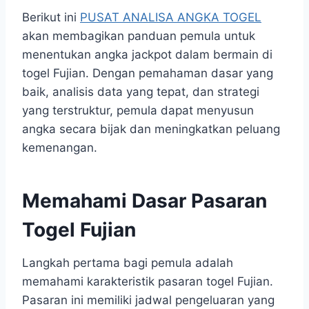
Berikut ini
PUSAT ANALISA ANGKA TOGEL
akan membagikan panduan pemula untuk
menentukan angka jackpot dalam bermain di
togel Fujian. Dengan pemahaman dasar yang
baik, analisis data yang tepat, dan strategi
yang terstruktur, pemula dapat menyusun
angka secara bijak dan meningkatkan peluang
kemenangan.
Memahami Dasar Pasaran
Togel Fujian
Langkah pertama bagi pemula adalah
memahami karakteristik pasaran togel Fujian.
Pasaran ini memiliki jadwal pengeluaran yang