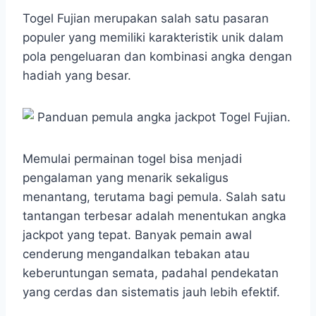
a
h
k
e
e
i
h
c
a
y
l
s
n
a
Togel Fujian merupakan salah satu pasaran
e
t
p
e
s
e
r
populer yang memiliki karakteristik unik dalam
b
s
e
g
e
e
pola pengeluaran dan kombinasi angka dengan
o
A
r
n
hadiah yang besar.
o
p
a
g
k
p
m
e
r
Memulai permainan togel bisa menjadi
pengalaman yang menarik sekaligus
menantang, terutama bagi pemula. Salah satu
tantangan terbesar adalah menentukan angka
jackpot yang tepat. Banyak pemain awal
cenderung mengandalkan tebakan atau
keberuntungan semata, padahal pendekatan
yang cerdas dan sistematis jauh lebih efektif.