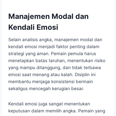
Manajemen Modal dan
Kendali Emosi
Selain analisis angka, manajemen modal dan
kendali emosi menjadi faktor penting dalam
strategi yang aman. Pemain pemula harus
menetapkan batas taruhan, menentukan risiko
yang mampu ditanggung, dan tidak terbawa
emosi saat menang atau kalah. Disiplin ini
membantu menjaga konsistensi bermain
sekaligus mencegah kerugian besar.
Kendali emosi juga sangat menentukan
keputusan dalam memilih angka. Pemain yang