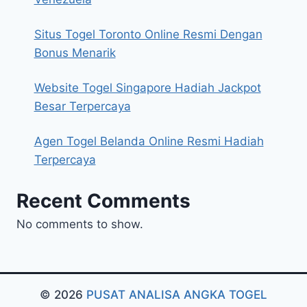
Situs Togel Toronto Online Resmi Dengan
Bonus Menarik
Website Togel Singapore Hadiah Jackpot
Besar Terpercaya
Agen Togel Belanda Online Resmi Hadiah
Terpercaya
Recent Comments
No comments to show.
© 2026
PUSAT ANALISA ANGKA TOGEL