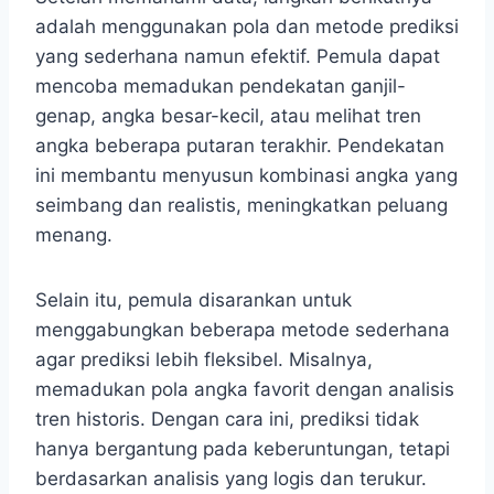
adalah menggunakan pola dan metode prediksi
yang sederhana namun efektif. Pemula dapat
mencoba memadukan pendekatan ganjil-
genap, angka besar-kecil, atau melihat tren
angka beberapa putaran terakhir. Pendekatan
ini membantu menyusun kombinasi angka yang
seimbang dan realistis, meningkatkan peluang
menang.
Selain itu, pemula disarankan untuk
menggabungkan beberapa metode sederhana
agar prediksi lebih fleksibel. Misalnya,
memadukan pola angka favorit dengan analisis
tren historis. Dengan cara ini, prediksi tidak
hanya bergantung pada keberuntungan, tetapi
berdasarkan analisis yang logis dan terukur.