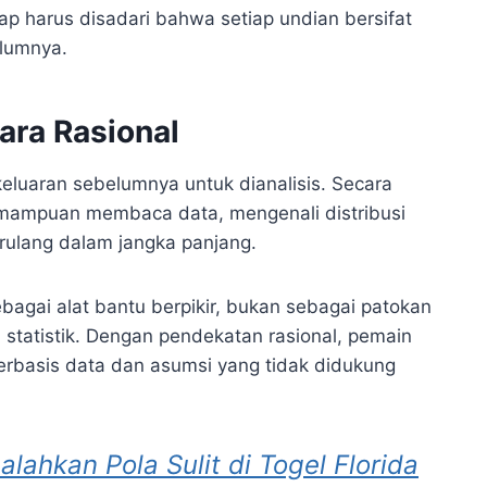
p harus disadari bahwa setiap undian bersifat
elumnya.
ara Rasional
eluaran sebelumnya untuk dianalisis. Secara
kemampuan membaca data, mengenali distribusi
erulang dalam jangka panjang.
bagai alat bantu berpikir, bukan sebagai patokan
n statistik. Dengan pendekatan rasional, pemain
erbasis data dan asumsi yang tidak didukung
lahkan Pola Sulit di Togel Florida