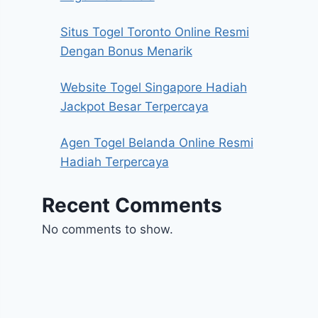
Situs Togel Toronto Online Resmi
Dengan Bonus Menarik
Website Togel Singapore Hadiah
Jackpot Besar Terpercaya
Agen Togel Belanda Online Resmi
Hadiah Terpercaya
Recent Comments
No comments to show.