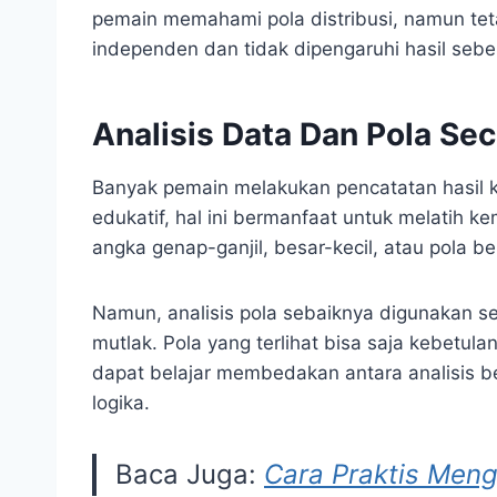
pemain memahami pola distribusi, namun teta
independen dan tidak dipengaruhi hasil seb
Analisis Data Dan Pola Sec
Banyak pemain melakukan pencatatan hasil k
edukatif, hal ini bermanfaat untuk melatih 
angka genap-ganjil, besar-kecil, atau pola b
Namun, analisis pola sebaiknya digunakan se
mutlak. Pola yang terlihat bisa saja kebetula
dapat belajar membedakan antara analisis b
logika.
Baca Juga:
Cara Praktis Menga