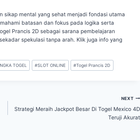
an sikap mental yang sehat menjadi fondasi utama
memahami batasan dan fokus pada logika serta
ogel Prancis 2D sebagai sarana pembelajaran
kadar spekulasi tanpa arah. Klik juga info yang
ANGKA TOGEL
#
SLOT ONLINE
#
Togel Prancis 2D
NEXT
Strategi Meraih Jackpot Besar Di Togel Mexico 4D
Teruji Akurat