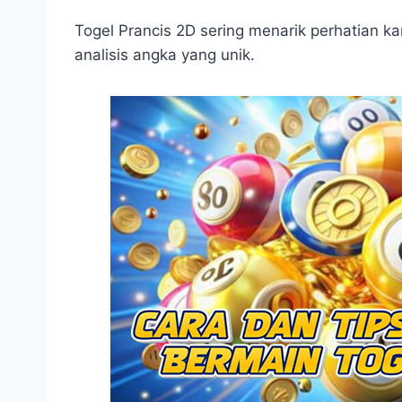
a
h
k
e
e
i
h
c
a
y
l
s
n
a
Togel Prancis 2D sering menarik perhatian 
e
t
p
e
s
e
r
analisis angka yang unik.
b
s
e
g
e
e
o
A
r
n
o
p
a
g
k
p
m
e
r