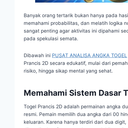
Banyak orang tertarik bukan hanya pada hasi
memahami probabilitas, dan melatih logika n
sangat penting agar aktivitas ini dipahami se
pada spekulasi semata.
Dibawah ini
PUSAT ANALISA ANGKA TOGEL
Prancis 2D secara edukatif, mulai dari pema
risiko, hingga sikap mental yang sehat.
Memahami Sistem Dasar T
Togel Prancis 2D adalah permainan angka dua
resmi. Pemain memilih dua angka dari 00 hi
keluaran. Karena hanya terdiri dari dua digit