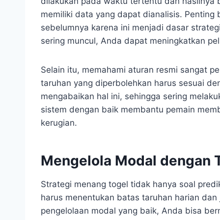
dilakukan pada waktu tertentu dan hasilnya 
memiliki data yang dapat dianalisis. Pentin
sebelumnya karena ini menjadi dasar strate
sering muncul, Anda dapat meningkatkan pel
Selain itu, memahami aturan resmi sangat pen
taruhan yang diperbolehkan harus sesuai d
mengabaikan hal ini, sehingga sering mela
sistem dengan baik membantu pemain membua
kerugian.
Mengelola Modal dengan 
Strategi menang togel tidak hanya soal pred
harus menentukan batas taruhan harian dan
pengelolaan modal yang baik, Anda bisa berm