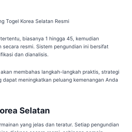
tertentu, biasanya 1 hingga 45, kemudian
ecara resmi. Sistem pengundian ini bersifat
fikasi dan dianalisis.
akan membahas langkah-langkah praktis, strategi
yang dapat meningkatkan peluang kemenangan Anda
orea Selatan
rmainan yang jelas dan teratur. Setiap pengundian