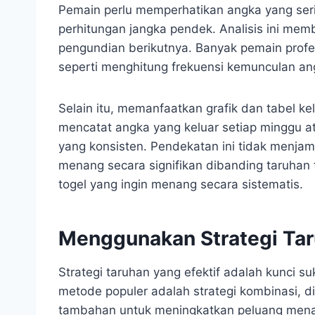
Pemain perlu memperhatikan angka yang serin
perhitungan jangka pendek. Analisis ini mem
pengundian berikutnya. Banyak pemain profe
seperti menghitung frekuensi kemunculan an
Selain itu, memanfaatkan grafik dan tabel 
mencatat angka yang keluar setiap minggu a
yang konsisten. Pendekatan ini tidak menj
menang secara signifikan dibanding taruhan 
togel yang ingin menang secara sistematis.
Menggunakan Strategi Tar
Strategi taruhan yang efektif adalah kunci s
metode populer adalah strategi kombinasi,
tambahan untuk meningkatkan peluang menan