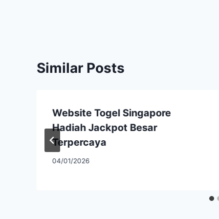
Similar Posts
Website Togel Singapore
Hadiah Jackpot Besar
Terpercaya
04/01/2026