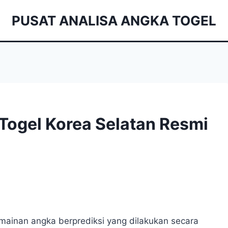
PUSAT ANALISA ANGKA TOGEL
Togel Korea Selatan Resmi
mainan angka berprediksi yang dilakukan secara