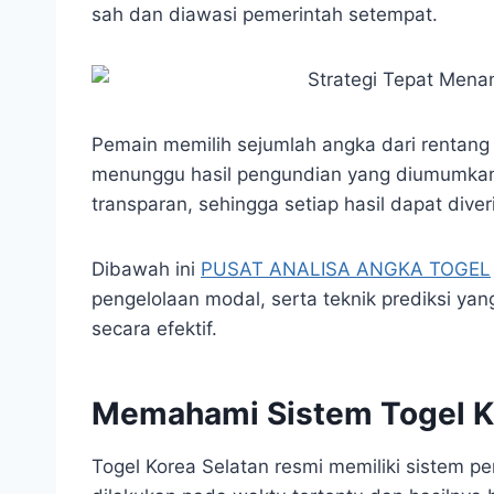
e
t
p
e
s
e
r
sah dan diawasi pemerintah setempat.
b
s
e
g
e
e
o
A
r
n
o
p
a
g
k
p
m
e
r
Pemain memilih sejumlah angka dari rentang 
menunggu hasil pengundian yang diumumkan s
transparan, sehingga setiap hasil dapat diveri
Dibawah ini
PUSAT ANALISA ANGKA TOGEL
pengelolaan modal, serta teknik prediksi 
secara efektif.
Memahami Sistem Togel K
Togel Korea Selatan resmi memiliki sistem pe