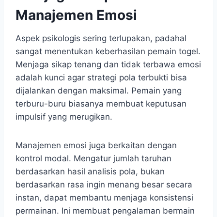
Manajemen Emosi
Aspek psikologis sering terlupakan, padahal
sangat menentukan keberhasilan pemain togel.
Menjaga sikap tenang dan tidak terbawa emosi
adalah kunci agar strategi pola terbukti bisa
dijalankan dengan maksimal. Pemain yang
terburu-buru biasanya membuat keputusan
impulsif yang merugikan.
Manajemen emosi juga berkaitan dengan
kontrol modal. Mengatur jumlah taruhan
berdasarkan hasil analisis pola, bukan
berdasarkan rasa ingin menang besar secara
instan, dapat membantu menjaga konsistensi
permainan. Ini membuat pengalaman bermain