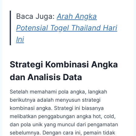
Baca Juga:
Arah Angka
Potensial Togel Thailand Hari
Ini
Strategi Kombinasi Angka
dan Analisis Data
Setelah memahami pola angka, langkah
berikutnya adalah menyusun strategi
kombinasi angka. Strategi ini biasanya
melibatkan penggabungan angka hot, cold,
dan pola unik yang muncul dari pengamatan
sebelumnya. Dengan cara ini, pemain tidak