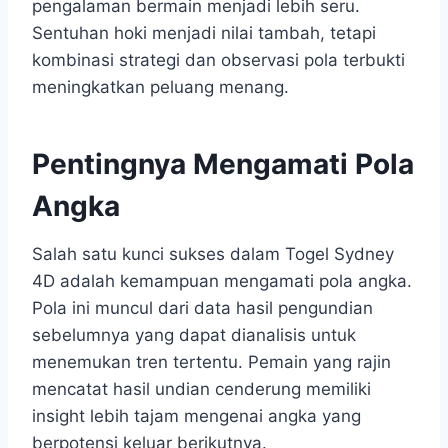
pengalaman bermain menjadi lebih seru.
Sentuhan hoki menjadi nilai tambah, tetapi
kombinasi strategi dan observasi pola terbukti
meningkatkan peluang menang.
Pentingnya Mengamati Pola
Angka
Salah satu kunci sukses dalam Togel Sydney
4D adalah kemampuan mengamati pola angka.
Pola ini muncul dari data hasil pengundian
sebelumnya yang dapat dianalisis untuk
menemukan tren tertentu. Pemain yang rajin
mencatat hasil undian cenderung memiliki
insight lebih tajam mengenai angka yang
berpotensi keluar berikutnya.