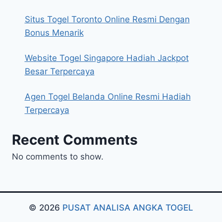
Situs Togel Toronto Online Resmi Dengan
Bonus Menarik
Website Togel Singapore Hadiah Jackpot
Besar Terpercaya
Agen Togel Belanda Online Resmi Hadiah
Terpercaya
Recent Comments
No comments to show.
© 2026
PUSAT ANALISA ANGKA TOGEL