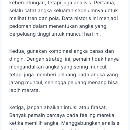
keberuntungan, tetapi juga analisis. Pertama,
selalu catat angka keluaran sebelumnya untuk
melihat tren dan pola. Data historis ini menjadi
pedoman dalam menentukan angka yang
berpeluang tinggi untuk muncul hari ini.
Kedua, gunakan kombinasi angka panas dan
dingin. Dengan strategi ini, pemain tidak hanya
mengandalkan angka yang sering muncul,
tetapi juga memberi peluang pada angka yang
jarang muncul, sehingga peluang menang bisa
lebih merata.
Ketiga, jangan abaikan intuisi atau firasat.
Banyak pemain percaya pada feeling mereka
ketika memilih angka. Menggabungkan analisis