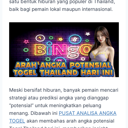
satu bentuk hiburan yang populer di Thailand,
b
s
e
g
e
e
baik bagi pemain lokal maupun internasional.
o
A
r
n
o
p
a
g
k
p
m
e
r
Meski bersifat hiburan, banyak pemain mencari
strategi atau prediksi angka yang dianggap
“potensial” untuk meningkatkan peluang
menang. Dibawah ini
PUSAT ANALISA ANGKA
TOGEL
akan membahas arah angka potensial