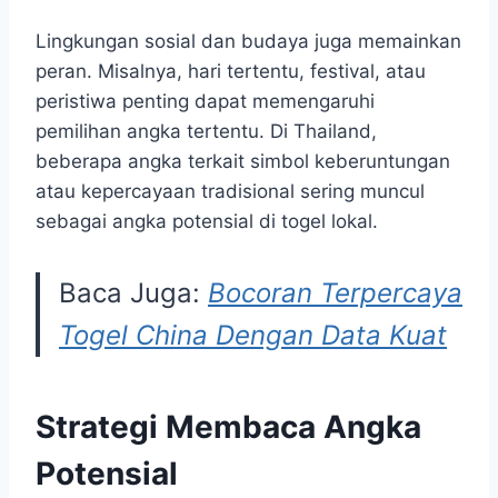
Lingkungan sosial dan budaya juga memainkan
peran. Misalnya, hari tertentu, festival, atau
peristiwa penting dapat memengaruhi
pemilihan angka tertentu. Di Thailand,
beberapa angka terkait simbol keberuntungan
atau kepercayaan tradisional sering muncul
sebagai angka potensial di togel lokal.
Baca Juga:
Bocoran Terpercaya
Togel China Dengan Data Kuat
Strategi Membaca Angka
Potensial