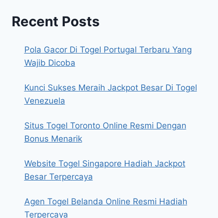
Recent Posts
Pola Gacor Di Togel Portugal Terbaru Yang
Wajib Dicoba
Kunci Sukses Meraih Jackpot Besar Di Togel
Venezuela
Situs Togel Toronto Online Resmi Dengan
Bonus Menarik
Website Togel Singapore Hadiah Jackpot
Besar Terpercaya
Agen Togel Belanda Online Resmi Hadiah
Terpercaya