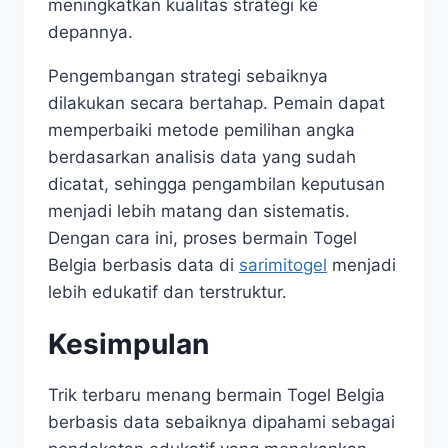
meningkatkan kualitas strategi ke
depannya.
Pengembangan strategi sebaiknya
dilakukan secara bertahap. Pemain dapat
memperbaiki metode pemilihan angka
berdasarkan analisis data yang sudah
dicatat, sehingga pengambilan keputusan
menjadi lebih matang dan sistematis.
Dengan cara ini, proses bermain Togel
Belgia berbasis data
di
sarimitogel
menjadi
lebih edukatif dan terstruktur.
Kesimpulan
Trik terbaru menang bermain Togel Belgia
berbasis data sebaiknya dipahami sebagai