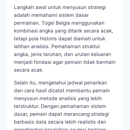
Langkah awal untuk menyusun strategi
adalah memahami sistem dasar
permainan. Togel Belgia menggunakan
kombinasi angka yang ditarik secara acak,
tetapi pola historis dapat diamati untuk
latihan analisis. Pemahaman struktur
angka, jenis taruhan, dan urutan keluaran
menjadi fondasi agar pemain tidak bermain
secara acak.
Selain itu, mengetahui jadwal penarikan
dan cara hasil dicatat membantu pemain
menyusun metode analisis yang lebih
terstruktur. Dengan pemahaman sistem
dasar, pemain dapat merancang strategi
berbasis data secara lebih realistis dan
menghindari kesalahan asumsi tentang