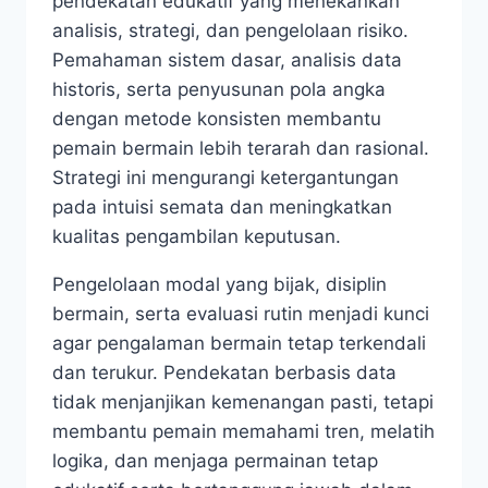
pendekatan edukatif yang menekankan
analisis, strategi, dan pengelolaan risiko.
Pemahaman sistem dasar, analisis data
historis, serta penyusunan pola angka
dengan metode konsisten membantu
pemain bermain lebih terarah dan rasional.
Strategi ini mengurangi ketergantungan
pada intuisi semata dan meningkatkan
kualitas pengambilan keputusan.
Pengelolaan modal yang bijak, disiplin
bermain, serta evaluasi rutin menjadi kunci
agar pengalaman bermain tetap terkendali
dan terukur. Pendekatan berbasis data
tidak menjanjikan kemenangan pasti, tetapi
membantu pemain memahami tren, melatih
logika, dan menjaga permainan tetap