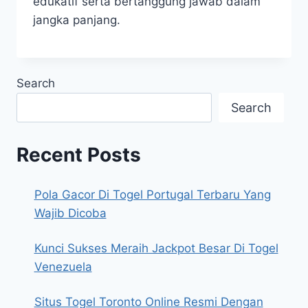
edukatif serta bertanggung jawab dalam
jangka panjang.
Search
Search
Recent Posts
Pola Gacor Di Togel Portugal Terbaru Yang
Wajib Dicoba
Kunci Sukses Meraih Jackpot Besar Di Togel
Venezuela
Situs Togel Toronto Online Resmi Dengan