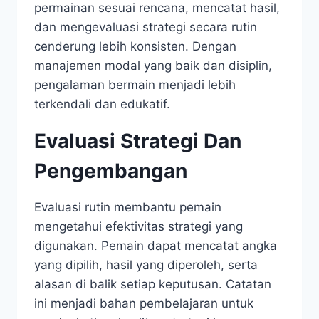
permainan sesuai rencana, mencatat hasil,
dan mengevaluasi strategi secara rutin
cenderung lebih konsisten. Dengan
manajemen modal yang baik dan disiplin,
pengalaman bermain menjadi lebih
terkendali dan edukatif.
Evaluasi Strategi Dan
Pengembangan
Evaluasi rutin membantu pemain
mengetahui efektivitas strategi yang
digunakan. Pemain dapat mencatat angka
yang dipilih, hasil yang diperoleh, serta
alasan di balik setiap keputusan. Catatan
ini menjadi bahan pembelajaran untuk