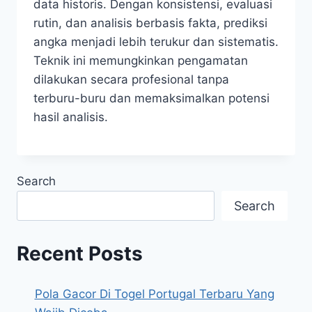
data historis. Dengan konsistensi, evaluasi
rutin, dan analisis berbasis fakta, prediksi
angka menjadi lebih terukur dan sistematis.
Teknik ini memungkinkan pengamatan
dilakukan secara profesional tanpa
terburu-buru dan memaksimalkan potensi
hasil analisis.
Search
Search
Recent Posts
Pola Gacor Di Togel Portugal Terbaru Yang