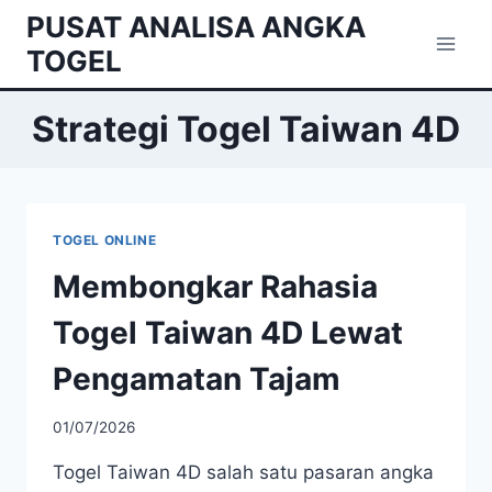
Skip
PUSAT ANALISA ANGKA
to
TOGEL
content
Strategi Togel Taiwan 4D
TOGEL ONLINE
Membongkar Rahasia
Togel Taiwan 4D Lewat
Pengamatan Tajam
01/07/2026
Togel Taiwan 4D salah satu pasaran angka