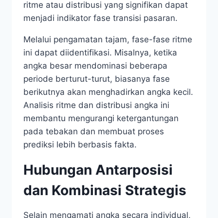
ritme atau distribusi yang signifikan dapat
menjadi indikator fase transisi pasaran.
Melalui pengamatan tajam, fase-fase ritme
ini dapat diidentifikasi. Misalnya, ketika
angka besar mendominasi beberapa
periode berturut-turut, biasanya fase
berikutnya akan menghadirkan angka kecil.
Analisis ritme dan distribusi angka ini
membantu mengurangi ketergantungan
pada tebakan dan membuat proses
prediksi lebih berbasis fakta.
Hubungan Antarposisi
dan Kombinasi Strategis
Selain mengamati angka secara individual,