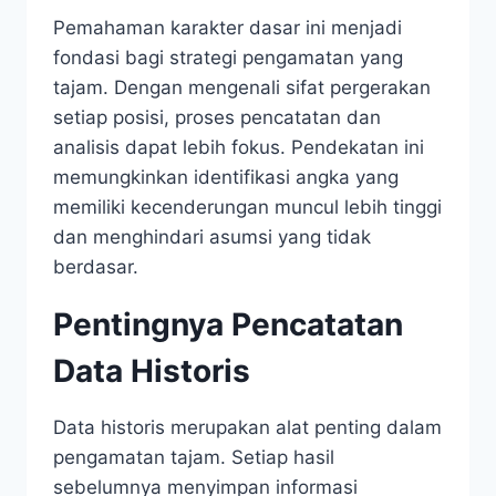
Pemahaman karakter dasar ini menjadi
fondasi bagi strategi pengamatan yang
tajam. Dengan mengenali sifat pergerakan
setiap posisi, proses pencatatan dan
analisis dapat lebih fokus. Pendekatan ini
memungkinkan identifikasi angka yang
memiliki kecenderungan muncul lebih tinggi
dan menghindari asumsi yang tidak
berdasar.
Pentingnya Pencatatan
Data Historis
Data historis merupakan alat penting dalam
pengamatan tajam. Setiap hasil
sebelumnya menyimpan informasi