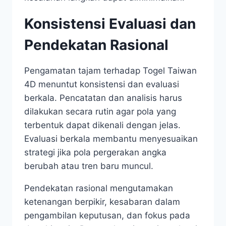
Konsistensi Evaluasi dan
Pendekatan Rasional
Pengamatan tajam terhadap Togel Taiwan
4D menuntut konsistensi dan evaluasi
berkala. Pencatatan dan analisis harus
dilakukan secara rutin agar pola yang
terbentuk dapat dikenali dengan jelas.
Evaluasi berkala membantu menyesuaikan
strategi jika pola pergerakan angka
berubah atau tren baru muncul.
Pendekatan rasional mengutamakan
ketenangan berpikir, kesabaran dalam
pengambilan keputusan, dan fokus pada