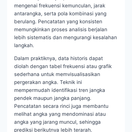
mengenai frekuensi kemunculan, jarak
antarangka, serta pola kombinasi yang
berulang. Pencatatan yang konsisten
memungkinkan proses analisis berjalan
lebih sistematis dan mengurangi kesalahan
langkah.
Dalam praktiknya, data historis dapat
diolah dengan tabel frekuensi atau grafik
sederhana untuk memvisualisasikan
pergerakan angka. Teknik ini
mempermudah identifikasi tren jangka
pendek maupun jangka panjang.
Pencatatan secara rinci juga membantu
melihat angka yang mendominasi atau
angka yang jarang muncul, sehingga
prediksi berikutnya lebih terarah.