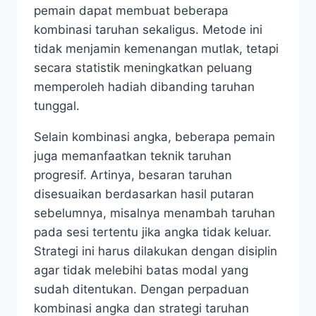
pemain dapat membuat beberapa
kombinasi taruhan sekaligus. Metode ini
tidak menjamin kemenangan mutlak, tetapi
secara statistik meningkatkan peluang
memperoleh hadiah dibanding taruhan
tunggal.
Selain kombinasi angka, beberapa pemain
juga memanfaatkan teknik taruhan
progresif. Artinya, besaran taruhan
disesuaikan berdasarkan hasil putaran
sebelumnya, misalnya menambah taruhan
pada sesi tertentu jika angka tidak keluar.
Strategi ini harus dilakukan dengan disiplin
agar tidak melebihi batas modal yang
sudah ditentukan. Dengan perpaduan
kombinasi angka dan strategi taruhan