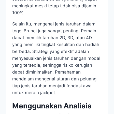
meningkat meski tetap tidak bisa dijamin
100%.
Selain itu, mengenal jenis taruhan dalam
togel Brunei juga sangat penting. Pemain
dapat memilih taruhan 2D, 3D, atau 4D,
yang memiliki tingkat kesulitan dan hadiah
berbeda. Strategi yang efektif adalah
menyesuaikan jenis taruhan dengan modal
yang tersedia, sehingga risiko kerugian
dapat diminimalkan. Pemahaman
mendalam mengenai aturan dan peluang
tiap jenis taruhan menjadi fondasi awal
untuk meraih jackpot.
Menggunakan Analisis