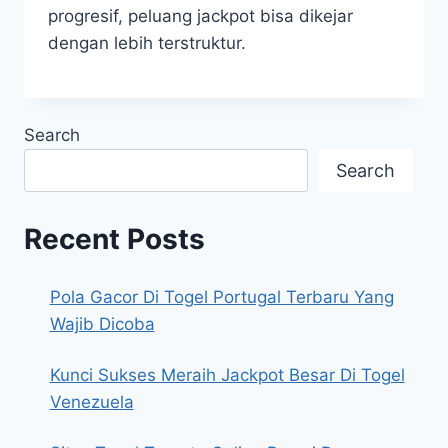
progresif, peluang jackpot bisa dikejar
dengan lebih terstruktur.
Search
Search
Recent Posts
Pola Gacor Di Togel Portugal Terbaru Yang
Wajib Dicoba
Kunci Sukses Meraih Jackpot Besar Di Togel
Venezuela