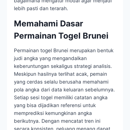
bagaimana mengatur modal agar menjadi
lebih pasti dan terarah.
Memahami Dasar
Permainan Togel Brunei
Permainan togel Brunei merupakan bentuk
judi angka yang mengandalkan
keberuntungan sekaligus strategi analisis.
Meskipun hasilnya terlihat acak, pemain
yang cerdas selalu berusaha memahami
pola angka dari data keluaran sebelumnya.
Setiap sesi togel memiliki catatan angka
yang bisa dijadikan referensi untuk
memprediksi kemungkinan angka
berikutnya. Dengan mencatat tren ini
secara konsisten, peluang menang dapat