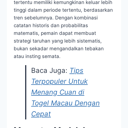
tertentu memiliki kemungkinan keluar lebih
tinggi dalam periode tertentu, berdasarkan
tren sebelumnya. Dengan kombinasi
catatan historis dan probabilitas
matematis, pemain dapat membuat
strategi taruhan yang lebih sistematis,
bukan sekadar mengandalkan tebakan
atau insting semata.
Baca Juga:
Tips
Terpopuler Untuk
Menang Cuan di
Togel Macau Dengan
Cepat