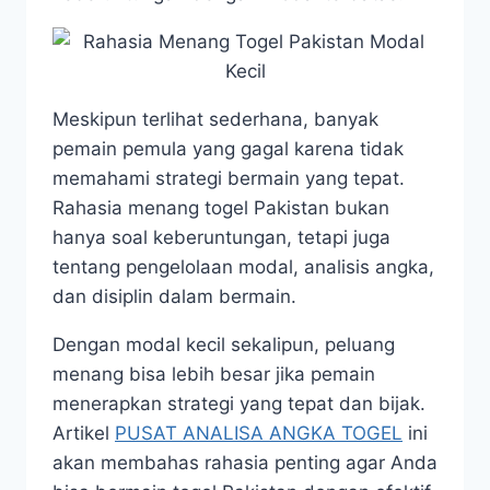
Meskipun terlihat sederhana, banyak
pemain pemula yang gagal karena tidak
memahami strategi bermain yang tepat.
Rahasia menang togel Pakistan bukan
hanya soal keberuntungan, tetapi juga
tentang pengelolaan modal, analisis angka,
dan disiplin dalam bermain.
Dengan modal kecil sekalipun, peluang
menang bisa lebih besar jika pemain
menerapkan strategi yang tepat dan bijak.
Artikel
PUSAT ANALISA ANGKA TOGEL
ini
akan membahas rahasia penting agar Anda