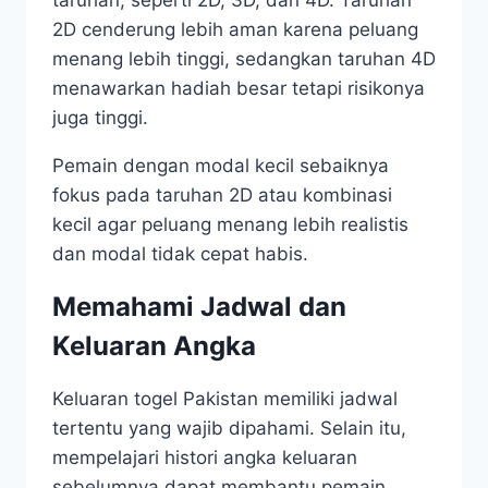
taruhan, seperti 2D, 3D, dan 4D. Taruhan
2D cenderung lebih aman karena peluang
menang lebih tinggi, sedangkan taruhan 4D
menawarkan hadiah besar tetapi risikonya
juga tinggi.
Pemain dengan modal kecil sebaiknya
fokus pada taruhan 2D atau kombinasi
kecil agar peluang menang lebih realistis
dan modal tidak cepat habis.
Memahami Jadwal dan
Keluaran Angka
Keluaran togel Pakistan memiliki jadwal
tertentu yang wajib dipahami. Selain itu,
mempelajari histori angka keluaran
sebelumnya dapat membantu pemain