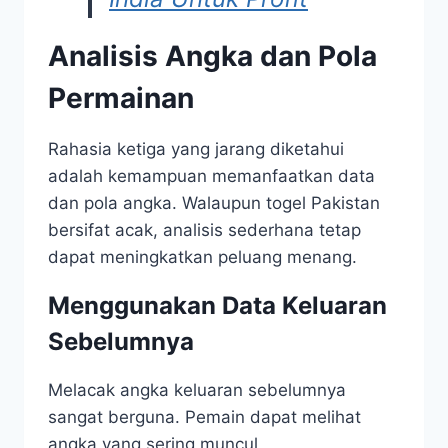
Analisis Angka dan Pola
Permainan
Rahasia ketiga yang jarang diketahui
adalah kemampuan memanfaatkan data
dan pola angka. Walaupun togel Pakistan
bersifat acak, analisis sederhana tetap
dapat meningkatkan peluang menang.
Menggunakan Data Keluaran
Sebelumnya
Melacak angka keluaran sebelumnya
sangat berguna. Pemain dapat melihat
angka yang sering muncul,