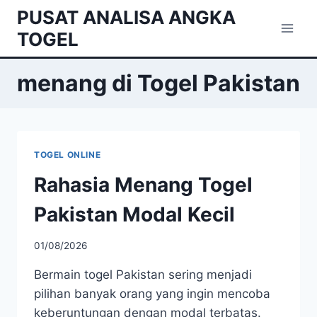
Skip
PUSAT ANALISA ANGKA
to
TOGEL
content
menang di Togel Pakistan
TOGEL ONLINE
Rahasia Menang Togel
Pakistan Modal Kecil
01/08/2026
Bermain togel Pakistan sering menjadi
pilihan banyak orang yang ingin mencoba
keberuntungan dengan modal terbatas.