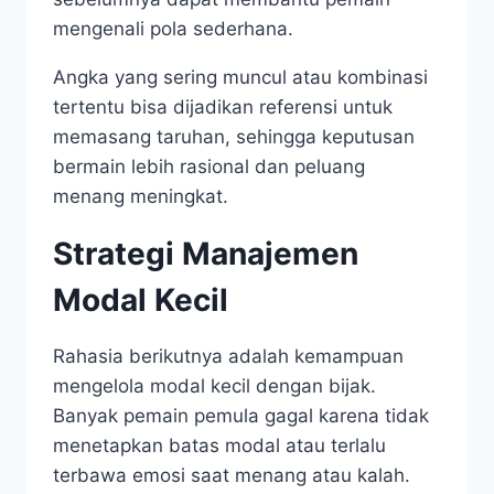
mengenali pola sederhana.
Angka yang sering muncul atau kombinasi
tertentu bisa dijadikan referensi untuk
memasang taruhan, sehingga keputusan
bermain lebih rasional dan peluang
menang meningkat.
Strategi Manajemen
Modal Kecil
Rahasia berikutnya adalah kemampuan
mengelola modal kecil dengan bijak.
Banyak pemain pemula gagal karena tidak
menetapkan batas modal atau terlalu
terbawa emosi saat menang atau kalah.