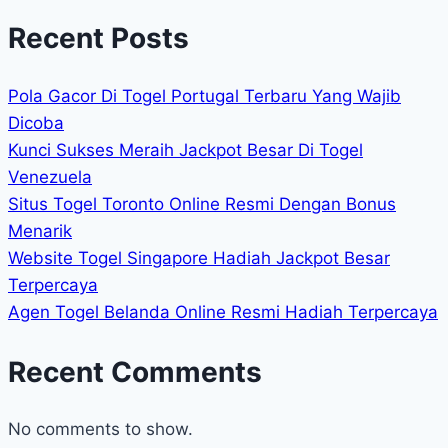
Recent Posts
Pola Gacor Di Togel Portugal Terbaru Yang Wajib
Dicoba
Kunci Sukses Meraih Jackpot Besar Di Togel
Venezuela
Situs Togel Toronto Online Resmi Dengan Bonus
Menarik
Website Togel Singapore Hadiah Jackpot Besar
Terpercaya
Agen Togel Belanda Online Resmi Hadiah Terpercaya
Recent Comments
No comments to show.