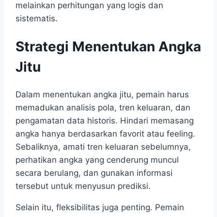
melainkan perhitungan yang logis dan
sistematis.
Strategi Menentukan Angka
Jitu
Dalam menentukan angka jitu, pemain harus
memadukan analisis pola, tren keluaran, dan
pengamatan data historis. Hindari memasang
angka hanya berdasarkan favorit atau feeling.
Sebaliknya, amati tren keluaran sebelumnya,
perhatikan angka yang cenderung muncul
secara berulang, dan gunakan informasi
tersebut untuk menyusun prediksi.
Selain itu, fleksibilitas juga penting. Pemain