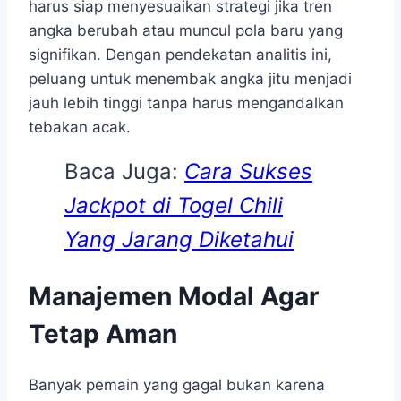
harus siap menyesuaikan strategi jika tren
angka berubah atau muncul pola baru yang
signifikan. Dengan pendekatan analitis ini,
peluang untuk menembak angka jitu menjadi
jauh lebih tinggi tanpa harus mengandalkan
tebakan acak.
Baca Juga:
Cara Sukses
Jackpot di Togel Chili
Yang Jarang Diketahui
Manajemen Modal Agar
Tetap Aman
Banyak pemain yang gagal bukan karena