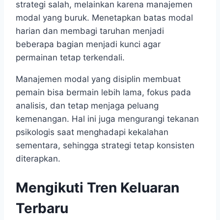
strategi salah, melainkan karena manajemen
modal yang buruk. Menetapkan batas modal
harian dan membagi taruhan menjadi
beberapa bagian menjadi kunci agar
permainan tetap terkendali.
Manajemen modal yang disiplin membuat
pemain bisa bermain lebih lama, fokus pada
analisis, dan tetap menjaga peluang
kemenangan. Hal ini juga mengurangi tekanan
psikologis saat menghadapi kekalahan
sementara, sehingga strategi tetap konsisten
diterapkan.
Mengikuti Tren Keluaran
Terbaru