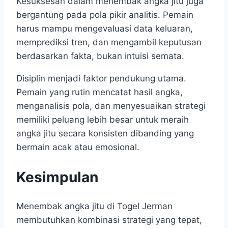
Kesuksesan dalam menembak angka jitu juga
bergantung pada pola pikir analitis. Pemain
harus mampu mengevaluasi data keluaran,
memprediksi tren, dan mengambil keputusan
berdasarkan fakta, bukan intuisi semata.
Disiplin menjadi faktor pendukung utama.
Pemain yang rutin mencatat hasil angka,
menganalisis pola, dan menyesuaikan strategi
memiliki peluang lebih besar untuk meraih
angka jitu secara konsisten dibanding yang
bermain acak atau emosional.
Kesimpulan
Menembak angka jitu di Togel Jerman
membutuhkan kombinasi strategi yang tepat,