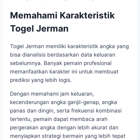
Memahami Karakteristik
Togel Jerman
Togel Jerman memiliki karakteristik angka yang
bisa dianalisis berdasarkan data keluaran
sebelumnya. Banyak pemain profesional
memanfaatkan karakter ini untuk membuat
prediksi yang lebih logis.
Dengan memahami jam keluaran,
kecenderungan angka ganjil-genap, angka
panas dan dingin, serta frekuensi kombinasi
tertentu, pemain dapat membaca arah
pergerakan angka dengan lebih akurat dan
menyiapkan strategi bermain yang lebih tepat