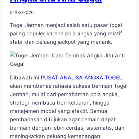
01/03/2026
Togel Jerman menjadi salah satu pasar togel
paling populer karena pola angka yang relatif
stabil dan peluang jackpot yang menarik.
Dibawah ini
PUSAT ANALISA ANGKA TOGEL
akan membahas rahasia sukses bermain Togel
Jerman, mulai dari pemahaman pola angka,
strategi membaca tren keluaran, hingga
manajemen modal yang efektif. Semua
pembahasan ditujukan agar pemain dapat
bermain dengan lebih cerdas, sistematis, dan
meningkatkan peluang kemenangan.