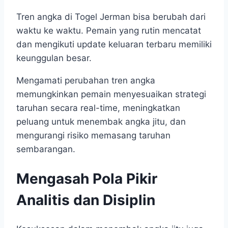
Tren angka di Togel Jerman bisa berubah dari
waktu ke waktu. Pemain yang rutin mencatat
dan mengikuti update keluaran terbaru memiliki
keunggulan besar.
Mengamati perubahan tren angka
memungkinkan pemain menyesuaikan strategi
taruhan secara real-time, meningkatkan
peluang untuk menembak angka jitu, dan
mengurangi risiko memasang taruhan
sembarangan.
Mengasah Pola Pikir
Analitis dan Disiplin