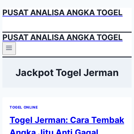
PUSAT ANALISA ANGKA TOGEL
Skip
to
content
PUSAT ANALISA ANGKA TOGEL
Jackpot Togel Jerman
TOGEL ONLINE
Togel Jerman: Cara Tembak
Angka Jitu Anti Gagal