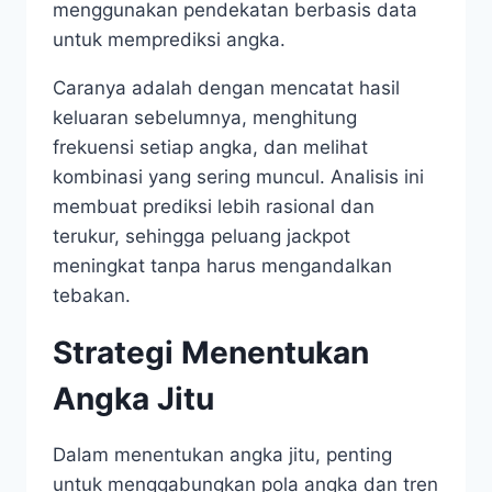
menggunakan pendekatan berbasis data
untuk memprediksi angka.
Caranya adalah dengan mencatat hasil
keluaran sebelumnya, menghitung
frekuensi setiap angka, dan melihat
kombinasi yang sering muncul. Analisis ini
membuat prediksi lebih rasional dan
terukur, sehingga peluang jackpot
meningkat tanpa harus mengandalkan
tebakan.
Strategi Menentukan
Angka Jitu
Dalam menentukan angka jitu, penting
untuk menggabungkan pola angka dan tren