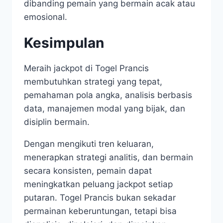
dibanding pemain yang bermain acak atau
emosional.
Kesimpulan
Meraih jackpot di Togel Prancis
membutuhkan strategi yang tepat,
pemahaman pola angka, analisis berbasis
data, manajemen modal yang bijak, dan
disiplin bermain.
Dengan mengikuti tren keluaran,
menerapkan strategi analitis, dan bermain
secara konsisten, pemain dapat
meningkatkan peluang jackpot setiap
putaran. Togel Prancis bukan sekadar
permainan keberuntungan, tetapi bisa