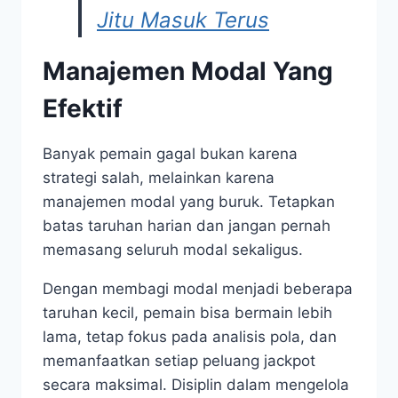
Jitu Masuk Terus
Manajemen Modal Yang
Efektif
Banyak pemain gagal bukan karena
strategi salah, melainkan karena
manajemen modal yang buruk. Tetapkan
batas taruhan harian dan jangan pernah
memasang seluruh modal sekaligus.
Dengan membagi modal menjadi beberapa
taruhan kecil, pemain bisa bermain lebih
lama, tetap fokus pada analisis pola, dan
memanfaatkan setiap peluang jackpot
secara maksimal. Disiplin dalam mengelola