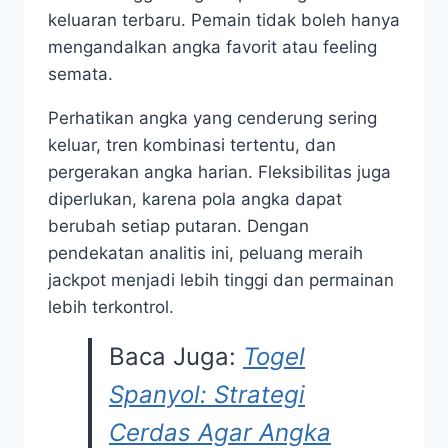
keluaran terbaru. Pemain tidak boleh hanya
mengandalkan angka favorit atau feeling
semata.
Perhatikan angka yang cenderung sering
keluar, tren kombinasi tertentu, dan
pergerakan angka harian. Fleksibilitas juga
diperlukan, karena pola angka dapat
berubah setiap putaran. Dengan
pendekatan analitis ini, peluang meraih
jackpot menjadi lebih tinggi dan permainan
lebih terkontrol.
Baca Juga:
Togel
Spanyol: Strategi
Cerdas Agar Angka