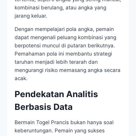
kombinasi berulang, atau angka yang
jarang keluar.
Dengan mempelajari pola angka, pemain
dapat mengenali peluang kombinasi yang
berpotensi muncul di putaran berikutnya.
Pemahaman pola ini membantu strategi
taruhan menjadi lebih terarah dan
mengurangi risiko memasang angka secara
acak.
Pendekatan Analitis
Berbasis Data
Bermain Togel Prancis bukan hanya soal
keberuntungan. Pemain yang sukses