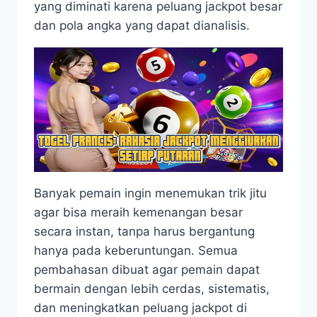
yang diminati karena peluang jackpot besar
dan pola angka yang dapat dianalisis.
Banyak pemain ingin menemukan trik jitu
agar bisa meraih kemenangan besar
secara instan, tanpa harus bergantung
hanya pada keberuntungan. Semua
pembahasan dibuat agar pemain dapat
bermain dengan lebih cerdas, sistematis,
dan meningkatkan peluang jackpot di