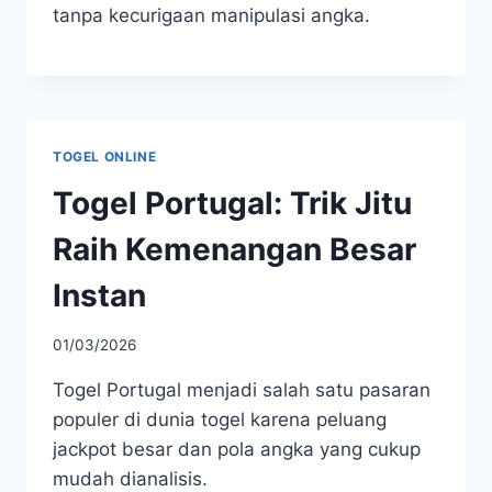
tanpa kecurigaan manipulasi angka.
TOGEL ONLINE
Togel Portugal: Trik Jitu
Raih Kemenangan Besar
Instan
01/03/2026
Togel Portugal menjadi salah satu pasaran
populer di dunia togel karena peluang
jackpot besar dan pola angka yang cukup
mudah dianalisis.