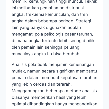
memiliki kemungkinan tinggi muncul. Teknik
ini melibatkan pemahaman distribusi
angka, frekuensi kemunculan, dan tren
angka dalam beberapa periode. Strategi
lain yang banyak digunakan adalah
mengamati pola psikologis pasar taruhan,
di mana angka tertentu lebih sering dipilih
oleh pemain lain sehingga peluang
munculnya angka itu bisa berubah.
Analisis pola tidak menjamin kemenangan
mutlak, namun secara signifikan membantu
pemain dalam membuat keputusan taruhan
yang lebih cerdas dan terarah.
Menggabungkan beberapa metode analisis
biasanya memberikan hasil yang lebih
optimal dibandingkan hanya mengandalkan