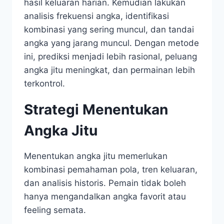
hasil keluaran harian. Kemudian lakukan
analisis frekuensi angka, identifikasi
kombinasi yang sering muncul, dan tandai
angka yang jarang muncul. Dengan metode
ini, prediksi menjadi lebih rasional, peluang
angka jitu meningkat, dan permainan lebih
terkontrol.
Strategi Menentukan
Angka Jitu
Menentukan angka jitu memerlukan
kombinasi pemahaman pola, tren keluaran,
dan analisis historis. Pemain tidak boleh
hanya mengandalkan angka favorit atau
feeling semata.