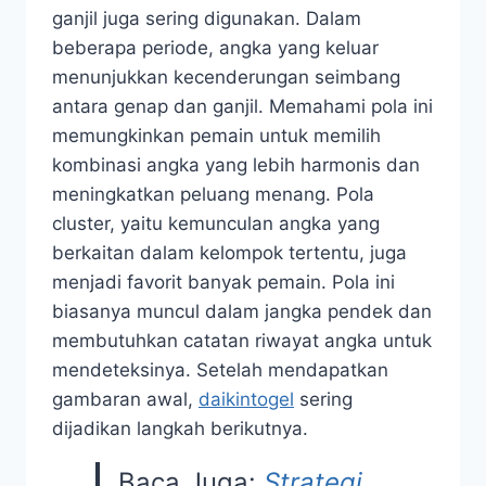
ganjil juga sering digunakan. Dalam
beberapa periode, angka yang keluar
menunjukkan kecenderungan seimbang
antara genap dan ganjil. Memahami pola ini
memungkinkan pemain untuk memilih
kombinasi angka yang lebih harmonis dan
meningkatkan peluang menang. Pola
cluster, yaitu kemunculan angka yang
berkaitan dalam kelompok tertentu, juga
menjadi favorit banyak pemain. Pola ini
biasanya muncul dalam jangka pendek dan
membutuhkan catatan riwayat angka untuk
mendeteksinya. Setelah mendapatkan
gambaran awal,
daikintogel
sering
dijadikan langkah berikutnya.
Baca Juga:
Strategi