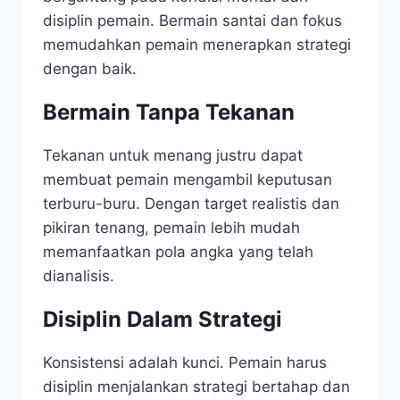
disiplin pemain. Bermain santai dan fokus
memudahkan pemain menerapkan strategi
dengan baik.
Bermain Tanpa Tekanan
Tekanan untuk menang justru dapat
membuat pemain mengambil keputusan
terburu-buru. Dengan target realistis dan
pikiran tenang, pemain lebih mudah
memanfaatkan pola angka yang telah
dianalisis.
Disiplin Dalam Strategi
Konsistensi adalah kunci. Pemain harus
disiplin menjalankan strategi bertahap dan