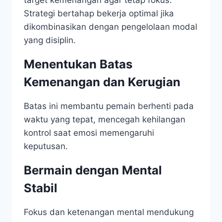
Strategi bertahap bekerja optimal jika
dikombinasikan dengan pengelolaan modal
yang disiplin.
Menentukan Batas
Kemenangan dan Kerugian
Batas ini membantu pemain berhenti pada
waktu yang tepat, mencegah kehilangan
kontrol saat emosi memengaruhi
keputusan.
Bermain dengan Mental
Stabil
Fokus dan ketenangan mental mendukung