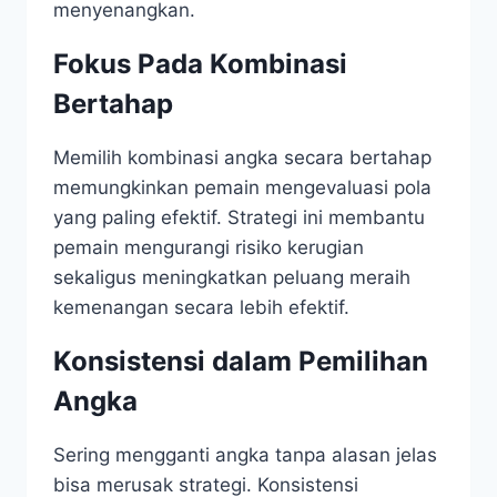
menyenangkan.
Fokus Pada Kombinasi
Bertahap
Memilih kombinasi angka secara bertahap
memungkinkan pemain mengevaluasi pola
yang paling efektif. Strategi ini membantu
pemain mengurangi risiko kerugian
sekaligus meningkatkan peluang meraih
kemenangan secara lebih efektif.
Konsistensi dalam Pemilihan
Angka
Sering mengganti angka tanpa alasan jelas
bisa merusak strategi. Konsistensi