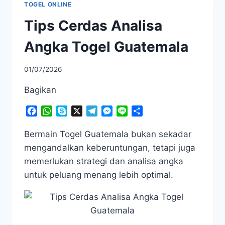
TOGEL ONLINE
Tips Cerdas Analisa
Angka Togel Guatemala
01/07/2026
Bagikan
Facebook
WhatsApp
Skype
X
Telegram
Messenger
Line
Share
Bermain Togel Guatemala bukan sekadar
mengandalkan keberuntungan, tetapi juga
memerlukan strategi dan analisa angka
untuk peluang menang lebih optimal.