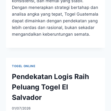
konsistensi, dan mental yang stabil.
Dengan menerapkan strategi bertahap dan
analisa angka yang tepat, Togel Guatemala
dapat dimainkan dengan pendekatan yang
lebih cerdas dan rasional, bukan sekadar
mengandalkan keberuntungan semata.
TOGEL ONLINE
Pendekatan Logis Raih
Peluang Togel El
Salvador
01/07/2026