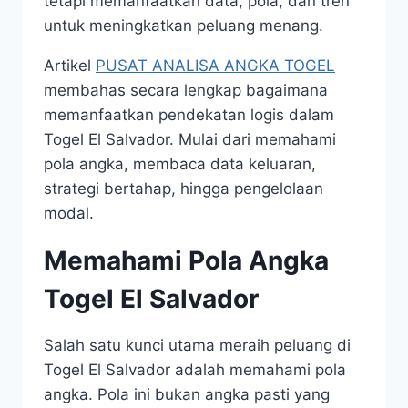
tetapi memanfaatkan data, pola, dan tren
untuk meningkatkan peluang menang.
Artikel
PUSAT ANALISA ANGKA TOGEL
membahas secara lengkap bagaimana
memanfaatkan pendekatan logis dalam
Togel El Salvador. Mulai dari memahami
pola angka, membaca data keluaran,
strategi bertahap, hingga pengelolaan
modal.
Memahami Pola Angka
Togel El Salvador
Salah satu kunci utama meraih peluang di
Togel El Salvador adalah memahami pola
angka. Pola ini bukan angka pasti yang