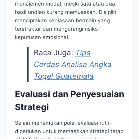
manajemen modal, meski satu atau dua
hasil undian kurang memuaskan. Disiplin
menciptakan kebiasaan bermain yang
terstruktur dan mengurangi risiko
keputusan emosional.
Baca Juga:
Tips
Cerdas Analisa Angka
Togel Guatemala
Evaluasi dan Penyesuaian
Strategi
Selain menemukan pola, evaluasi rutin
diperlukan untuk memastikan strategi tetap