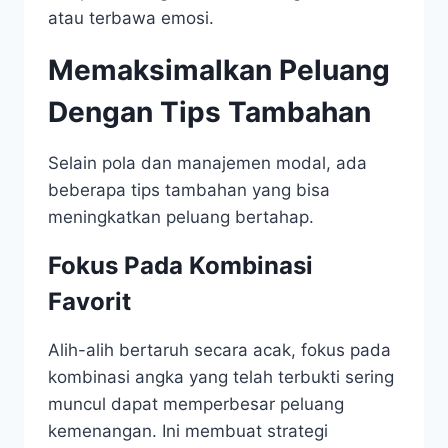
atau terbawa emosi.
Memaksimalkan Peluang
Dengan Tips Tambahan
Selain pola dan manajemen modal, ada
beberapa tips tambahan yang bisa
meningkatkan peluang bertahap.
Fokus Pada Kombinasi
Favorit
Alih-alih bertaruh secara acak, fokus pada
kombinasi angka yang telah terbukti sering
muncul dapat memperbesar peluang
kemenangan. Ini membuat strategi