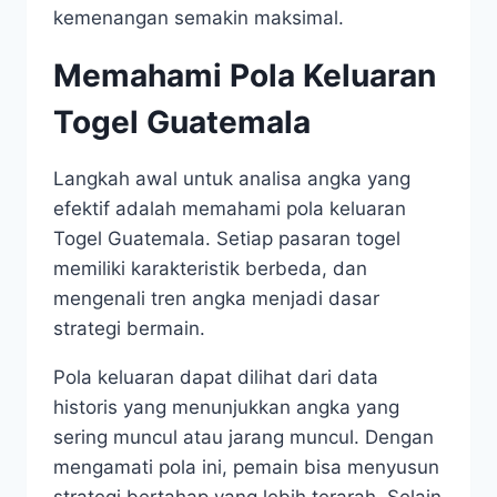
kemenangan semakin maksimal.
Memahami Pola Keluaran
Togel Guatemala
Langkah awal untuk analisa angka yang
efektif adalah memahami pola keluaran
Togel Guatemala. Setiap pasaran togel
memiliki karakteristik berbeda, dan
mengenali tren angka menjadi dasar
strategi bermain.
Pola keluaran dapat dilihat dari data
historis yang menunjukkan angka yang
sering muncul atau jarang muncul. Dengan
mengamati pola ini, pemain bisa menyusun
strategi bertahap yang lebih terarah. Selain