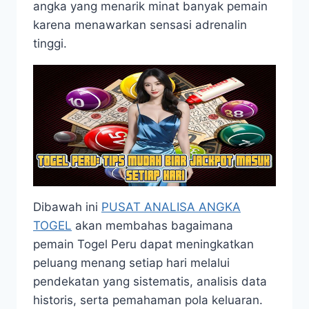
angka yang menarik minat banyak pemain
karena menawarkan sensasi adrenalin
tinggi.
Dibawah ini
PUSAT ANALISA ANGKA
TOGEL
akan membahas bagaimana
pemain Togel Peru dapat meningkatkan
peluang menang setiap hari melalui
pendekatan yang sistematis, analisis data
historis, serta pemahaman pola keluaran.