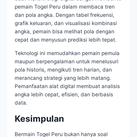
pemain Togel Peru dalam membaca tren
dan pola angka. Dengan tabel frekuensi,
grafik keluaran, dan visualisasi kombinasi
angka, pemain bisa melihat pola dengan
cepat dan menyusun prediksi lebih tepat.
Teknologi ini memudahkan pemain pemula
maupun berpengalaman untuk menelusuri
pola historis, mengikuti tren harian, dan
merancang strategi yang lebih matang.
Pemanfaatan alat digital membuat analisis
angka lebih cepat, efisien, dan berbasis
data.
Kesimpulan
Bermain Togel Peru bukan hanya soal