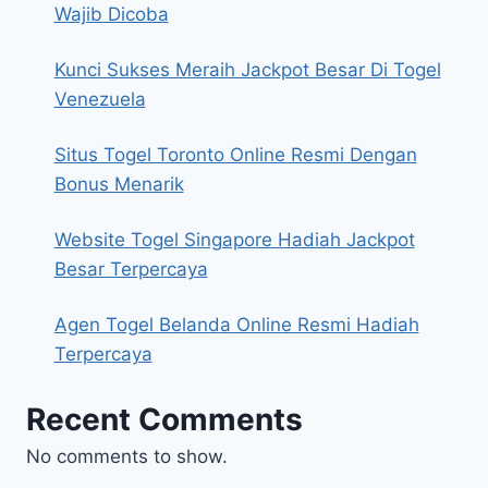
Wajib Dicoba
Kunci Sukses Meraih Jackpot Besar Di Togel
Venezuela
Situs Togel Toronto Online Resmi Dengan
Bonus Menarik
Website Togel Singapore Hadiah Jackpot
Besar Terpercaya
Agen Togel Belanda Online Resmi Hadiah
Terpercaya
Recent Comments
No comments to show.