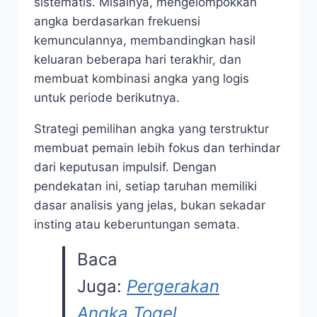
sistematis. Misalnya, mengelompokkan
angka berdasarkan frekuensi
kemunculannya, membandingkan hasil
keluaran beberapa hari terakhir, dan
membuat kombinasi angka yang logis
untuk periode berikutnya.
Strategi pemilihan angka yang terstruktur
membuat pemain lebih fokus dan terhindar
dari keputusan impulsif. Dengan
pendekatan ini, setiap taruhan memiliki
dasar analisis yang jelas, bukan sekadar
insting atau keberuntungan semata.
Baca
Juga:
Pergerakan
Angka Togel