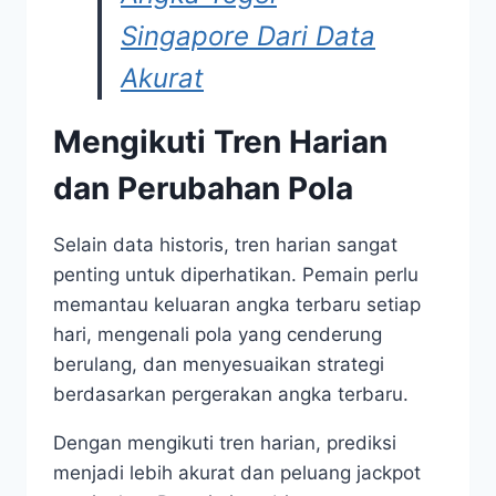
Singapore Dari Data
Akurat
Mengikuti Tren Harian
dan Perubahan Pola
Selain data historis, tren harian sangat
penting untuk diperhatikan. Pemain perlu
memantau keluaran angka terbaru setiap
hari, mengenali pola yang cenderung
berulang, dan menyesuaikan strategi
berdasarkan pergerakan angka terbaru.
Dengan mengikuti tren harian, prediksi
menjadi lebih akurat dan peluang jackpot