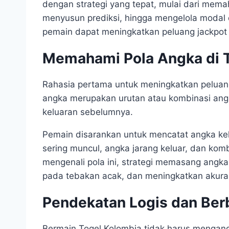
dengan strategi yang tepat, mulai dari mema
menyusun prediksi, hingga mengelola modal
pemain dapat meningkatkan peluang jackpot b
Memahami Pola Angka di 
Rahasia pertama untuk meningkatkan pelua
angka merupakan urutan atau kombinasi ang
keluaran sebelumnya.
Pemain disarankan untuk mencatat angka ke
sering muncul, angka jarang keluar, dan komb
mengenali pola ini, strategi memasang angka
pada tebakan acak, dan meningkatkan akuras
Pendekatan Logis dan Ber
Bermain Togel Kolombia tidak harus menganda