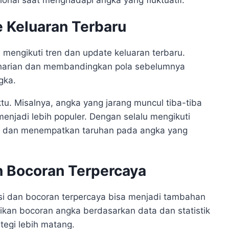
 Keluaran Terbaru
u mengikuti tren dan update keluaran terbaru.
 harian dan membandingkan pola sebelumnya
gka.
u. Misalnya, angka yang jarang muncul tiba-tiba
menjadi lebih populer. Dengan selalu mengikuti
gi dan menempatkan taruhan pada angka yang
 Bocoran Terpercaya
ksi dan bocoran terpercaya bisa menjadi tambahan
rikan bocoran angka berdasarkan data dan statistik
tegi lebih matang.