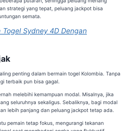
 beberapa putaran, sehingga peluang menang
an strategi yang tepat, peluang jackpot bisa
untungan semata.
 Togel Sydney 4D Dengan
jak
aling penting dalam bermain togel Kolombia. Tanpa
i terbaik pun bisa gagal.
ernah melebihi kemampuan modal. Misalnya, jika
ang seluruhnya sekaligus. Sebaliknya, bagi modal
an lebih panjang dan peluang jackpot tetap ada.
tu pemain tetap fokus, mengurangi tekanan
ional saat menghadapi angka yang fluktuatif.