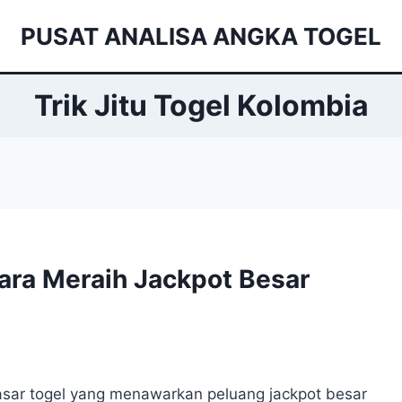
PUSAT ANALISA ANGKA TOGEL
Trik Jitu Togel Kolombia
ara Meraih Jackpot Besar
pasar togel yang menawarkan peluang jackpot besar