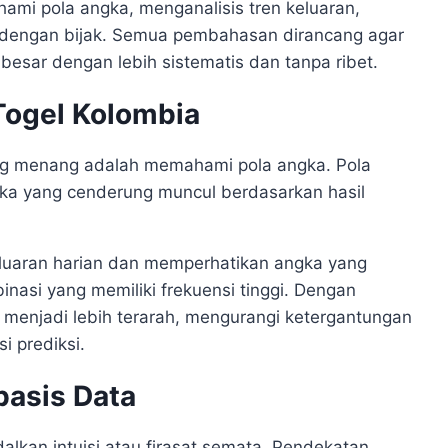
hami pola angka, menganalisis tren keluaran,
 dengan bijak. Semua pembahasan dirancang agar
esar dengan lebih sistematis dan tanpa ribet.
Togel Kolombia
ng menang adalah memahami pola angka. Pola
ka yang cenderung muncul berdasarkan hasil
luaran harian dan memperhatikan angka yang
inasi yang memiliki frekuensi tinggi. Dengan
 menjadi lebih terarah, mengurangi ketergantungan
i prediksi.
basis Data
lkan intuisi atau firasat semata. Pendekatan