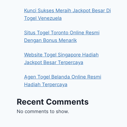
Kunci Sukses Meraih Jackpot Besar Di
Togel Venezuela
Situs Togel Toronto Online Resmi
Dengan Bonus Menarik
Website Togel Singapore Hadiah
Jackpot Besar Terpercaya
Agen Togel Belanda Online Resmi
Hadiah Terpercaya
Recent Comments
No comments to show.