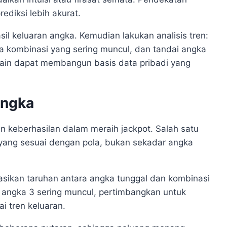
ediksi lebih akurat.
l keluaran angka. Kemudian lakukan analisis tren:
pola kombinasi yang sering muncul, dan tandai angka
main dapat membangun basis data pribadi yang
Angka
 keberhasilan dalam meraih jackpot. Salah satu
yang sesuai dengan pola, bukan sekadar angka
asikan taruhan antara angka tunggal dan kombinasi
t angka 3 sering muncul, pertimbangkan untuk
 tren keluaran.