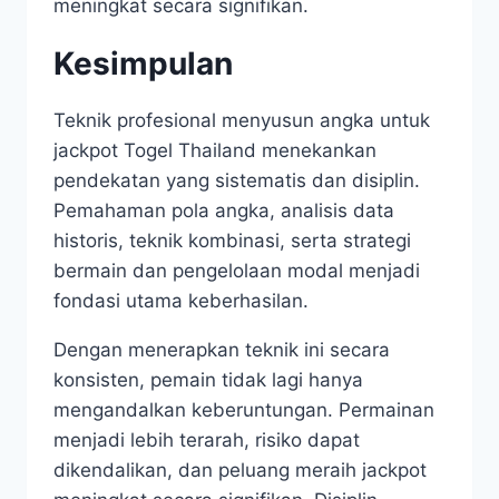
meningkat secara signifikan.
Kesimpulan
Teknik profesional menyusun angka untuk
jackpot Togel Thailand menekankan
pendekatan yang sistematis dan disiplin.
Pemahaman pola angka, analisis data
historis, teknik kombinasi, serta strategi
bermain dan pengelolaan modal menjadi
fondasi utama keberhasilan.
Dengan menerapkan teknik ini secara
konsisten, pemain tidak lagi hanya
mengandalkan keberuntungan. Permainan
menjadi lebih terarah, risiko dapat
dikendalikan, dan peluang meraih jackpot