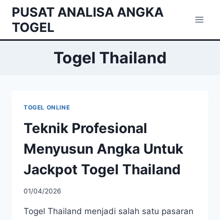
Skip
PUSAT ANALISA ANGKA
to
TOGEL
content
Togel Thailand
TOGEL ONLINE
Teknik Profesional
Menyusun Angka Untuk
Jackpot Togel Thailand
01/04/2026
Togel Thailand menjadi salah satu pasaran