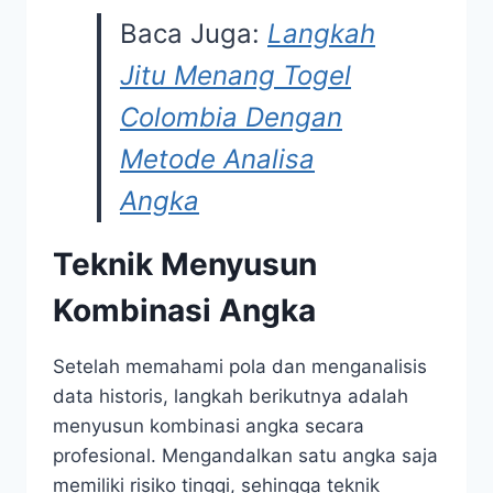
Baca Juga:
Langkah
Jitu Menang Togel
Colombia Dengan
Metode Analisa
Angka
Teknik Menyusun
Kombinasi Angka
Setelah memahami pola dan menganalisis
data historis, langkah berikutnya adalah
menyusun kombinasi angka secara
profesional. Mengandalkan satu angka saja
memiliki risiko tinggi, sehingga teknik