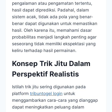
pengalaman atau pengamatan tertentu,
hasil dapat diprediksi. Padahal, dalam
sistem acak, tidak ada pola yang benar-
benar dapat digunakan untuk memastikan
hasil. Oleh karena itu, memahami dasar
probabilitas menjadi langkah penting agar
seseorang tidak memiliki ekspektasi yang
keliru terhadap hasil permainan.
Konsep Trik Jitu Dalam
Perspektif Realistis
Istilah trik jitu sering digunakan pada
platform
tribuntogel login
untuk
menggambarkan cara-cara yang dianggap
dapat meningkatkan peluang dalam