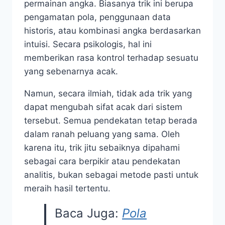
permainan angka. Biasanya trik ini berupa
pengamatan pola, penggunaan data
historis, atau kombinasi angka berdasarkan
intuisi. Secara psikologis, hal ini
memberikan rasa kontrol terhadap sesuatu
yang sebenarnya acak.
Namun, secara ilmiah, tidak ada trik yang
dapat mengubah sifat acak dari sistem
tersebut. Semua pendekatan tetap berada
dalam ranah peluang yang sama. Oleh
karena itu, trik jitu sebaiknya dipahami
sebagai cara berpikir atau pendekatan
analitis, bukan sebagai metode pasti untuk
meraih hasil tertentu.
Baca Juga:
Pola