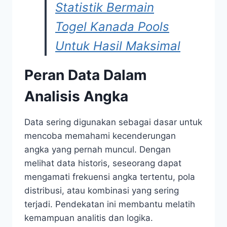
Statistik Bermain
Togel Kanada Pools
Untuk Hasil Maksimal
Peran Data Dalam
Analisis Angka
Data sering digunakan sebagai dasar untuk
mencoba memahami kecenderungan
angka yang pernah muncul. Dengan
melihat data historis, seseorang dapat
mengamati frekuensi angka tertentu, pola
distribusi, atau kombinasi yang sering
terjadi. Pendekatan ini membantu melatih
kemampuan analitis dan logika.