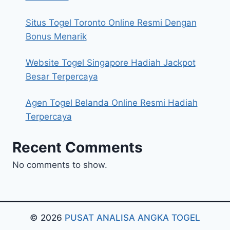
Situs Togel Toronto Online Resmi Dengan
Bonus Menarik
Website Togel Singapore Hadiah Jackpot
Besar Terpercaya
Agen Togel Belanda Online Resmi Hadiah
Terpercaya
Recent Comments
No comments to show.
© 2026
PUSAT ANALISA ANGKA TOGEL