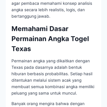
agar pembaca memahami konsep analisis
angka secara lebih realistis, logis, dan
bertanggung jawab.
Memahami Dasar
Permainan Angka Togel
Texas
Permainan angka yang dikaitkan dengan
Texas pada dasarnya adalah bentuk
hiburan berbasis probabilitas. Setiap hasil
ditentukan melalui sistem acak yang
membuat semua kombinasi angka memiliki
peluang yang sama untuk muncul.
Banyak orang mengira bahwa dengan