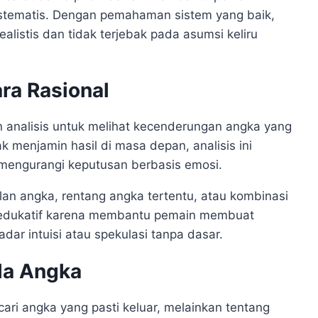
istematis. Dengan pemahaman sistem yang baik,
alistis dan tidak terjebak pada asumsi keliru
ara Rasional
n analisis untuk melihat kecenderungan angka yang
 menjamin hasil di masa depan, analisis ini
n mengurangi keputusan berbasis emosi.
n angka, rentang angka tertentu, atau kombinasi
at edukatif karena membantu pemain membuat
ar intuisi atau spekulasi tanpa dasar.
la Angka
ari angka yang pasti keluar, melainkan tentang