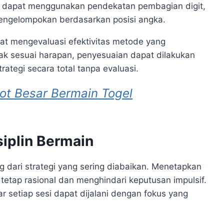
n dapat menggunakan pendekatan pembagian digit,
pengelompokan berdasarkan posisi angka.
pat mengevaluasi efektivitas metode yang
idak sesuai harapan, penyesuaian dapat dilakukan
ategi secara total tanpa evaluasi.
ot Besar Bermain Togel
iplin Bermain
 dari strategi yang sering diabaikan. Menetapkan
tap rasional dan menghindari keputusan impulsif.
r setiap sesi dapat dijalani dengan fokus yang