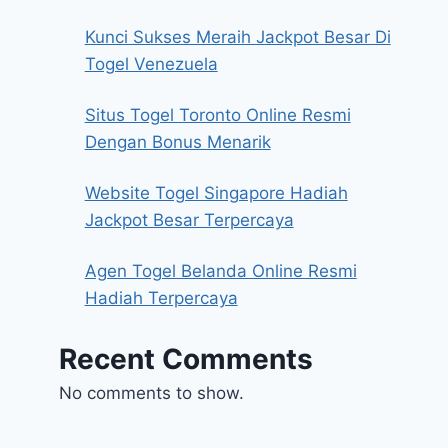
Kunci Sukses Meraih Jackpot Besar Di
Togel Venezuela
Situs Togel Toronto Online Resmi
Dengan Bonus Menarik
Website Togel Singapore Hadiah
Jackpot Besar Terpercaya
Agen Togel Belanda Online Resmi
Hadiah Terpercaya
Recent Comments
No comments to show.