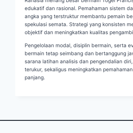
Rahasia menang besar bermain Togel Prancis
edukatif dan rasional. Pemahaman sistem dasa
angka yang terstruktur membantu pemain ber
spekulasi semata. Strategi yang konsisten 
objektif dan meningkatkan kualitas pengamb
Pengelolaan modal, disiplin bermain, serta e
bermain tetap seimbang dan bertanggung ja
sarana latihan analisis dan pengendalian di
terukur, sekaligus meningkatkan pemahaman 
panjang.