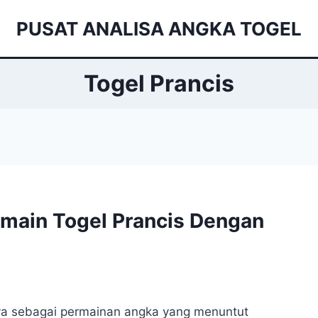
PUSAT ANALISA ANGKA TOGEL
Togel Prancis
main Togel Prancis Dengan
nya sebagai permainan angka yang menuntut