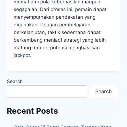
memahami pola keberhasilan maupun
kegagalan. Dari proses ini, pemain dapat
menyempurnakan pendekatan yang
digunakan. Dengan pembelajaran
berkelanjutan, taktik sederhana dapat
berkembang menjadi strategi yang lebih
matang dan berpotensi menghasilkan
jackpot.
Search
Search
Recent Posts