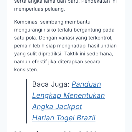
serta angka lama dan baru. Pendekatan ini
memperluas peluang.
Kombinasi seimbang membantu
mengurangi risiko terlalu bergantung pada
satu pola. Dengan variasi yang terkontrol,
pemain lebih siap menghadapi hasil undian
yang sulit diprediksi. Taktik ini sederhana,
namun efektif jika diterapkan secara
konsisten.
Baca Juga:
Panduan
Lengkap Menentukan
Angka Jackpot
Harian Togel Brazil