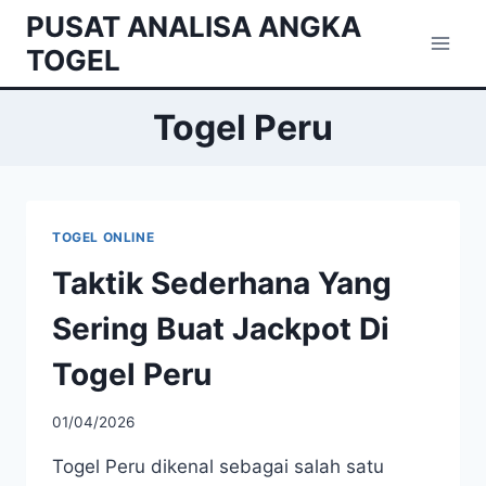
Skip
PUSAT ANALISA ANGKA
to
TOGEL
content
Togel Peru
TOGEL ONLINE
Taktik Sederhana Yang
Sering Buat Jackpot Di
Togel Peru
01/04/2026
Togel Peru dikenal sebagai salah satu