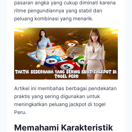
pasaran angka yang cukup diminati karena
ritme pengundiannya yang stabil dan
peluang kombinasi yang menarik.
Artikel ini membahas berbagai pendekatan
praktis yang sering digunakan untuk
meningkatkan peluang jackpot di togel
Peru.
Memahami Karakteristik