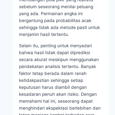
sebelum seseorang menilai peluang
yang ada. Permainan angka ini
bergantung pada probabilitas acak
sehingga tidak ada metode pasti untuk
menjamin hasil tertentu.
Selain itu, penting untuk menyadari
bahwa hasil tidak dapat diprediksi
secara akurat meskipun menggunakan
pendekatan analisis tertentu. Banyak
faktor tetap berada dalam ranah
ketidakpastian sehingga setiap
keputusan harus diambil dengan
kesadaran penuh akan risiko. Dengan
memahami hal ini, seseorang dapat
menghindari ekspektasi berlebihan dan