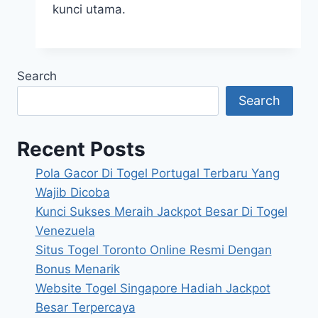
kunci utama.
Search
Search
Recent Posts
Pola Gacor Di Togel Portugal Terbaru Yang
Wajib Dicoba
Kunci Sukses Meraih Jackpot Besar Di Togel
Venezuela
Situs Togel Toronto Online Resmi Dengan
Bonus Menarik
Website Togel Singapore Hadiah Jackpot
Besar Terpercaya