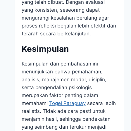
yang telah dibuat. Dengan evaluasi
yang konsisten, seseorang dapat
mengurangi kesalahan berulang agar
proses refleksi berjalan lebih efektif dan
terarah secara berkelanjutan.
Kesimpulan
Kesimpulan dari pembahasan ini
menunjukkan bahwa pemahaman,
analisis, manajemen modal, disiplin,
serta pengendalian psikologis
merupakan faktor penting dalam
memahami
Togel Paraguay
secara lebih
realistis. Tidak ada cara pasti untuk
menjamin hasil, sehingga pendekatan
yang seimbang dan terukur menjadi