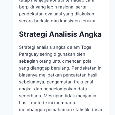
tetap menjaga kontrol terhadap cara
berpikir yang lebih rasional serta
pendekatan evaluasi yang dilakukan
secara berkala dan konsisten terukur.
Strategi Analisis Angka
Strategi analisis angka dalam Togel
Paraguay sering digunakan oleh
sebagian orang untuk mencari pola
yang dianggap berulang. Pendekatan ini
biasanya melibatkan pencatatan hasil
sebelumnya, pengamatan frekuensi
angka, dan pengelompokan data
sederhana. Meskipun tidak menjamin
hasil, metode ini membantu
membangun pemahaman statistik dasar