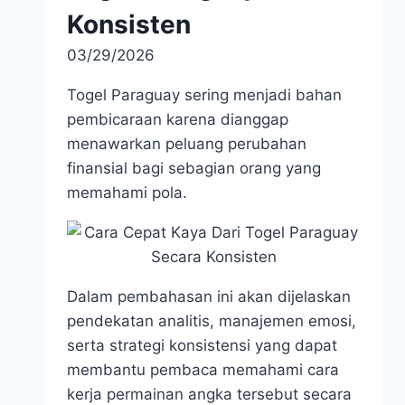
Konsisten
03/29/2026
Togel Paraguay sering menjadi bahan
pembicaraan karena dianggap
menawarkan peluang perubahan
finansial bagi sebagian orang yang
memahami pola.
Dalam pembahasan ini akan dijelaskan
pendekatan analitis, manajemen emosi,
serta strategi konsistensi yang dapat
membantu pembaca memahami cara
kerja permainan angka tersebut secara