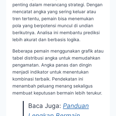
penting dalam merancang strategi. Dengan
mencatat angka yang sering keluar atau
tren tertentu, pemain bisa menemukan
pola yang berpotensi muncul di undian
berikutnya. Analisa ini membantu prediksi
lebih akurat dan berbasis logika.
Beberapa pemain menggunakan grafik atau
tabel distribusi angka untuk memudahkan
pengamatan. Angka panas dan dingin
menjadi indikator untuk menentukan
kombinasi terbaik. Pendekatan ini
menambah peluang menang sekaligus
membuat keputusan bermain lebih terukur.
Baca Juga:
Panduan
Lengkap Bermain