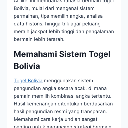
Artikel ini membahas rahasia bermain togel
Bolivia, mulai dari mengenal sistem
permainan, tips memilih angka, analisa
data historis, hingga trik agar peluang
meraih jackpot lebih tinggi dan pengalaman
bermain lebih terarah.
Memahami Sistem Togel
Bolivia
Togel Bolivia
menggunakan sistem
pengundian angka secara acak, di mana
pemain memilih kombinasi angka tertentu.
Hasil kemenangan ditentukan berdasarkan
hasil pengundian resmi yang transparan.
Memahami cara kerja undian sangat
penting untuk merancang strategi bermain