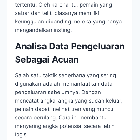
tertentu. Oleh karena itu, pemain yang
sabar dan teliti biasanya memiliki
keunggulan dibanding mereka yang hanya
mengandalkan insting.
Analisa Data Pengeluaran
Sebagai Acuan
Salah satu taktik sederhana yang sering
digunakan adalah memanfaatkan data
pengeluaran sebelumnya. Dengan
mencatat angka-angka yang sudah keluar,
pemain dapat melihat tren yang muncul
secara berulang. Cara ini membantu
menyaring angka potensial secara lebih
logis.