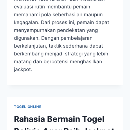
evaluasi rutin membantu pemain
memahami pola keberhasilan maupun
kegagalan. Dari proses ini, pemain dapat
menyempurnakan pendekatan yang
digunakan. Dengan pembelajaran
berkelanjutan, taktik sederhana dapat
berkembang menjadi strategi yang lebih
matang dan berpotensi menghasilkan
jackpot.
TOGEL ONLINE
Rahasia Bermain Togel