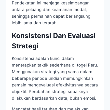
Pendekatan ini menjaga keseimbangan
antara peluang dan keamanan modal,
sehingga permainan dapat berlangsung
lebih lama dan terarah.
Konsistensi Dan Evaluasi
Strategi
Konsistensi adalah kunci dalam
menerapkan taktik sederhana di togel Peru.
Menggunakan strategi yang sama dalam
beberapa periode undian memungkinkan
pemain mengevaluasi efektivitasnya secara
objektif. Perubahan strategi sebaiknya
dilakukan berdasarkan data, bukan emosi.
Mencatat hasil taruhan dan melakukan