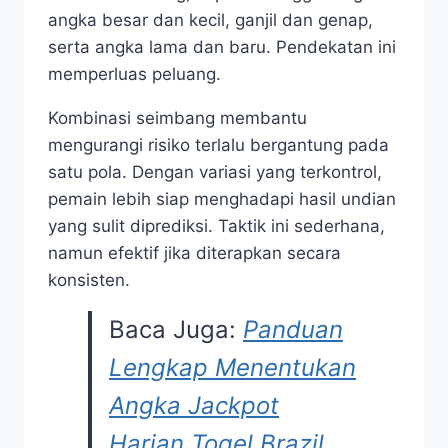
angka besar dan kecil, ganjil dan genap,
serta angka lama dan baru. Pendekatan ini
memperluas peluang.
Kombinasi seimbang membantu
mengurangi risiko terlalu bergantung pada
satu pola. Dengan variasi yang terkontrol,
pemain lebih siap menghadapi hasil undian
yang sulit diprediksi. Taktik ini sederhana,
namun efektif jika diterapkan secara
konsisten.
Baca Juga:
Panduan
Lengkap Menentukan
Angka Jackpot
Harian Togel Brazil