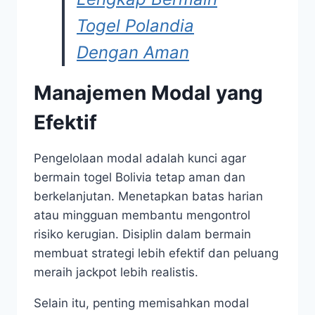
Togel Polandia
Dengan Aman
Manajemen Modal yang
Efektif
Pengelolaan modal adalah kunci agar
bermain togel Bolivia tetap aman dan
berkelanjutan. Menetapkan batas harian
atau mingguan membantu mengontrol
risiko kerugian. Disiplin dalam bermain
membuat strategi lebih efektif dan peluang
meraih jackpot lebih realistis.
Selain itu, penting memisahkan modal