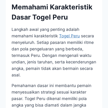
Memahami Karakteristik
Dasar Togel Peru
Langkah awal yang penting adalah
memahami karakteristik
Togel Peru
secara
menyeluruh. Setiap pasaran memiliki ritme
dan pola pengeluaran yang berbeda,
termasuk Peru. Dengan mengenali waktu
undian, jenis taruhan, serta kecenderungan
angka, pemain tidak akan bermain secara
asal.
Pemahaman dasar ini membantu pemain
menyesuaikan strategi sesuai karakter
pasar. Togel Peru dikenal memiliki pola
angka yang bisa diamati dalam jangka