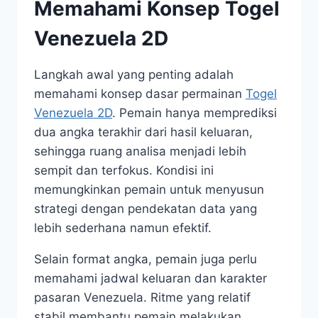
Memahami Konsep Togel
Venezuela 2D
Langkah awal yang penting adalah
memahami konsep dasar permainan
Togel
Venezuela 2D
. Pemain hanya memprediksi
dua angka terakhir dari hasil keluaran,
sehingga ruang analisa menjadi lebih
sempit dan terfokus. Kondisi ini
memungkinkan pemain untuk menyusun
strategi dengan pendekatan data yang
lebih sederhana namun efektif.
Selain format angka, pemain juga perlu
memahami jadwal keluaran dan karakter
pasaran Venezuela. Ritme yang relatif
stabil membantu pemain melakukan