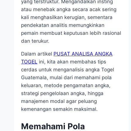
yang terstruktur. Mengandalkan insting
atau menebak angka secara acak sering
kali menghasilkan kerugian, sementara
pendekatan analitis memungkinkan
pemain membuat keputusan lebih rasional
dan terukur.
Dalam artikel
PUSAT ANALISA ANGKA
TOGEL
ini, kita akan membahas tips
cerdas untuk menganalisis angka Togel
Guatemala, mulai dari memahami pola
keluaran, metode pengamatan angka,
strategi pengelolaan angka, hingga
manajemen modal agar peluang
kemenangan semakin maksimal.
Memahami Pola