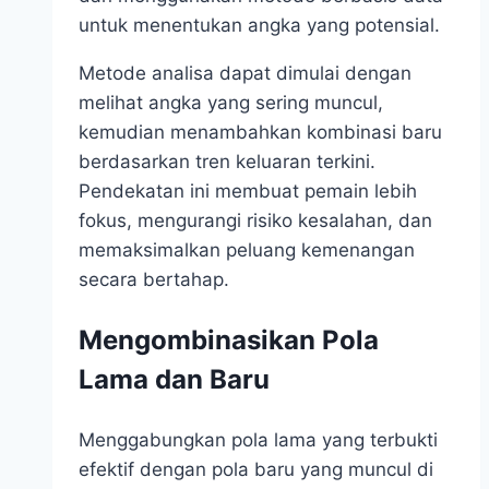
untuk menentukan angka yang potensial.
Metode analisa dapat dimulai dengan
melihat angka yang sering muncul,
kemudian menambahkan kombinasi baru
berdasarkan tren keluaran terkini.
Pendekatan ini membuat pemain lebih
fokus, mengurangi risiko kesalahan, dan
memaksimalkan peluang kemenangan
secara bertahap.
Mengombinasikan Pola
Lama dan Baru
Menggabungkan pola lama yang terbukti
efektif dengan pola baru yang muncul di