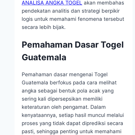
ANALISA ANGKA TOGEL
akan membahas
pendekatan analitis dan strategi berpikir
logis untuk memahami fenomena tersebut
secara lebih bijak.
Pemahaman Dasar Togel
Guatemala
Pemahaman dasar mengenai Togel
Guatemala berfokus pada cara melihat
angka sebagai bentuk pola acak yang
sering kali dipersepsikan memiliki
keteraturan oleh pengamat. Dalam
kenyataannya, setiap hasil muncul melalui
proses yang tidak dapat diprediksi secara
pasti, sehingga penting untuk memahami