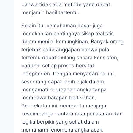
bahwa tidak ada metode yang dapat
menjamin hasil tertentu.
Selain itu, pemahaman dasar juga
menekankan pentingnya sikap realistis
dalam menilai kemungkinan. Banyak orang
terjebak pada anggapan bahwa pola
tertentu dapat diulang secara konsisten,
padahal setiap proses bersifat
independen. Dengan menyadari hal ini,
seseorang dapat lebih bijak dalam
mengamati perubahan angka tanpa
membawa harapan berlebihan.
Pendekatan ini membantu menjaga
keseimbangan antara rasa penasaran dan
logika berpikir yang sehat dalam
memahami fenomena angka acak.