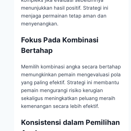
menunjukkan hasil positif. Strategi ini
menjaga permainan tetap aman dan
menyenangkan.
Fokus Pada Kombinasi
Bertahap
Memilih kombinasi angka secara bertahap
memungkinkan pemain mengevaluasi pola
yang paling efektif. Strategi ini membantu
pemain mengurangi risiko kerugian
sekaligus meningkatkan peluang meraih
kemenangan secara lebih efektif.
Konsistensi dalam Pemilihan