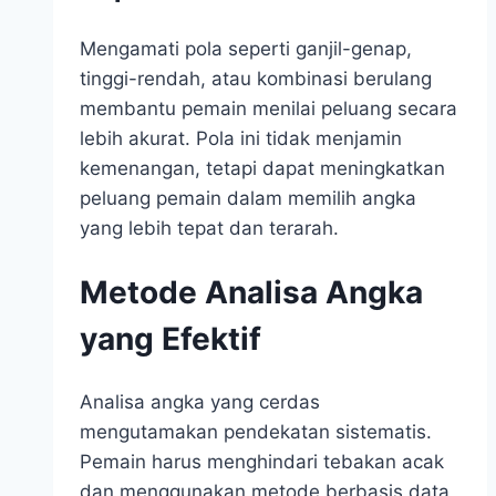
Mengamati pola seperti ganjil-genap,
tinggi-rendah, atau kombinasi berulang
membantu pemain menilai peluang secara
lebih akurat. Pola ini tidak menjamin
kemenangan, tetapi dapat meningkatkan
peluang pemain dalam memilih angka
yang lebih tepat dan terarah.
Metode Analisa Angka
yang Efektif
Analisa angka yang cerdas
mengutamakan pendekatan sistematis.
Pemain harus menghindari tebakan acak
dan menggunakan metode berbasis data