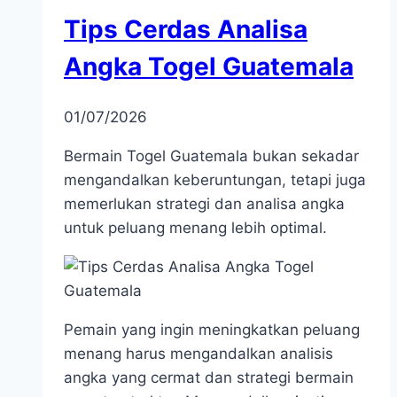
Tips Cerdas Analisa
Angka Togel Guatemala
01/07/2026
Bermain Togel Guatemala bukan sekadar
mengandalkan keberuntungan, tetapi juga
memerlukan strategi dan analisa angka
untuk peluang menang lebih optimal.
Pemain yang ingin meningkatkan peluang
menang harus mengandalkan analisis
angka yang cermat dan strategi bermain