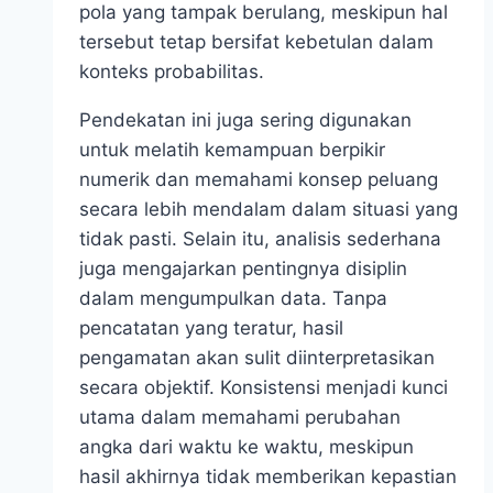
pola yang tampak berulang, meskipun hal
tersebut tetap bersifat kebetulan dalam
konteks probabilitas.
Pendekatan ini juga sering digunakan
untuk melatih kemampuan berpikir
numerik dan memahami konsep peluang
secara lebih mendalam dalam situasi yang
tidak pasti. Selain itu, analisis sederhana
juga mengajarkan pentingnya disiplin
dalam mengumpulkan data. Tanpa
pencatatan yang teratur, hasil
pengamatan akan sulit diinterpretasikan
secara objektif. Konsistensi menjadi kunci
utama dalam memahami perubahan
angka dari waktu ke waktu, meskipun
hasil akhirnya tidak memberikan kepastian