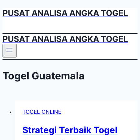
PUSAT ANALISA ANGKA TOGEL
Skip
to
content
PUSAT ANALISA ANGKA TOGEL
Togel Guatemala
TOGEL ONLINE
Strategi Terbaik Togel