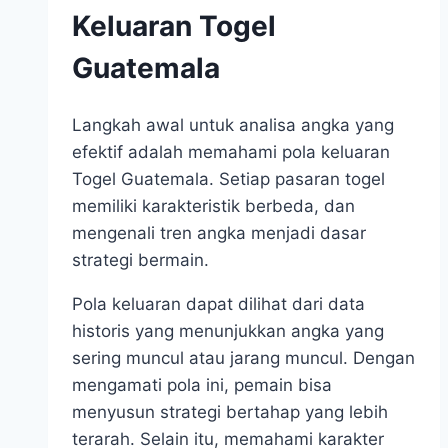
Keluaran Togel
Guatemala
Langkah awal untuk analisa angka yang
efektif adalah memahami pola keluaran
Togel Guatemala. Setiap pasaran togel
memiliki karakteristik berbeda, dan
mengenali tren angka menjadi dasar
strategi bermain.
Pola keluaran dapat dilihat dari data
historis yang menunjukkan angka yang
sering muncul atau jarang muncul. Dengan
mengamati pola ini, pemain bisa
menyusun strategi bertahap yang lebih
terarah. Selain itu, memahami karakter