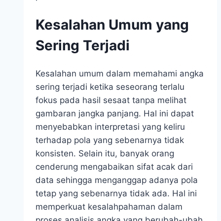
Kesalahan Umum yang
Sering Terjadi
Kesalahan umum dalam memahami angka
sering terjadi ketika seseorang terlalu
fokus pada hasil sesaat tanpa melihat
gambaran jangka panjang. Hal ini dapat
menyebabkan interpretasi yang keliru
terhadap pola yang sebenarnya tidak
konsisten. Selain itu, banyak orang
cenderung mengabaikan sifat acak dari
data sehingga menganggap adanya pola
tetap yang sebenarnya tidak ada. Hal ini
memperkuat kesalahpahaman dalam
proses analisis angka yang berubah-ubah.