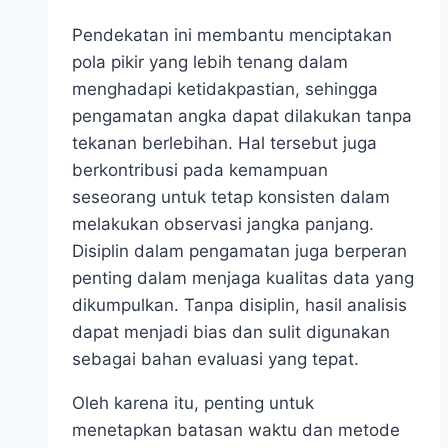
Pendekatan ini membantu menciptakan
pola pikir yang lebih tenang dalam
menghadapi ketidakpastian, sehingga
pengamatan angka dapat dilakukan tanpa
tekanan berlebihan. Hal tersebut juga
berkontribusi pada kemampuan
seseorang untuk tetap konsisten dalam
melakukan observasi jangka panjang.
Disiplin dalam pengamatan juga berperan
penting dalam menjaga kualitas data yang
dikumpulkan. Tanpa disiplin, hasil analisis
dapat menjadi bias dan sulit digunakan
sebagai bahan evaluasi yang tepat.
Oleh karena itu, penting untuk
menetapkan batasan waktu dan metode