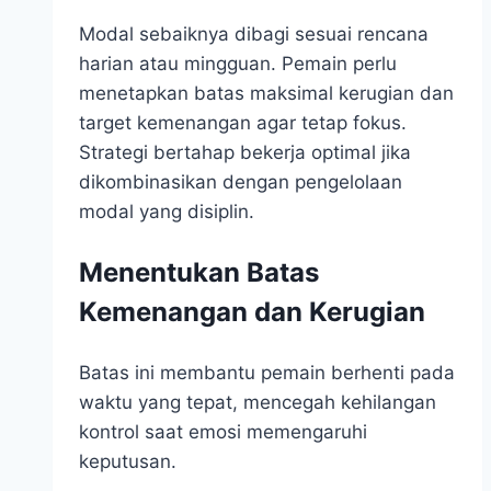
Modal sebaiknya dibagi sesuai rencana
harian atau mingguan. Pemain perlu
menetapkan batas maksimal kerugian dan
target kemenangan agar tetap fokus.
Strategi bertahap bekerja optimal jika
dikombinasikan dengan pengelolaan
modal yang disiplin.
Menentukan Batas
Kemenangan dan Kerugian
Batas ini membantu pemain berhenti pada
waktu yang tepat, mencegah kehilangan
kontrol saat emosi memengaruhi
keputusan.