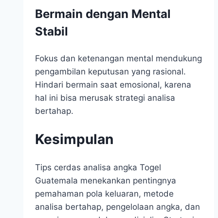
Bermain dengan Mental
Stabil
Fokus dan ketenangan mental mendukung
pengambilan keputusan yang rasional.
Hindari bermain saat emosional, karena
hal ini bisa merusak strategi analisa
bertahap.
Kesimpulan
Tips cerdas analisa angka Togel
Guatemala menekankan pentingnya
pemahaman pola keluaran, metode
analisa bertahap, pengelolaan angka, dan