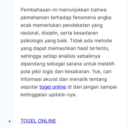
Pembahasan ini menunjukkan bahwa
pemahaman terhadap fenomena angka
acak memerlukan pendekatan yang
rasional, disiplin, serta kesadaran
psikologis yang baik. Tidak ada metode
yang dapat memastikan hasil tertentu,
sehingga setiap analisis sebaiknya
dipandang sebagai sarana untuk melatih
pola pikir logis dan kesabaran. Yuk, cari
informasi akurat dan menarik tentang
seputar
togel online
di dan jangan sampai
ketinggalan update-nya.
TOGEL ONLINE