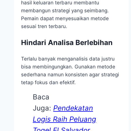
hasil keluaran terbaru membantu
membangun strategi yang seimbang.
Pemain dapat menyesuaikan metode
sesuai tren terbaru.
Hindari Analisa Berlebihan
Terlalu banyak menganalisis data justru
bisa membingungkan. Gunakan metode
sederhana namun konsisten agar strategi
tetap fokus dan efektif.
Baca
Juga:
Pendekatan
Logis Raih Peluang
Togel El Salvador