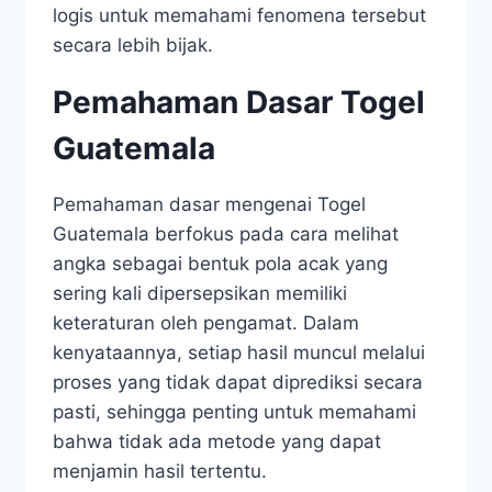
logis untuk memahami fenomena tersebut
secara lebih bijak.
Pemahaman Dasar Togel
Guatemala
Pemahaman dasar mengenai Togel
Guatemala berfokus pada cara melihat
angka sebagai bentuk pola acak yang
sering kali dipersepsikan memiliki
keteraturan oleh pengamat. Dalam
kenyataannya, setiap hasil muncul melalui
proses yang tidak dapat diprediksi secara
pasti, sehingga penting untuk memahami
bahwa tidak ada metode yang dapat
menjamin hasil tertentu.