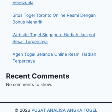
Venezuela
Situs Togel Toronto Online Resmi Dengan
Bonus Menarik
Website Togel Singapore Hadiah Jackpot
Besar Terpercaya
Agen Togel Belanda Online Resmi Hadiah
Terpercaya
Recent Comments
No comments to show.
© 2026
PUSAT ANALISA ANGKA TOGEL