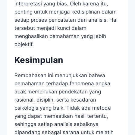
interpretasi yang bias. Oleh karena itu,
penting untuk menjaga kedisiplinan dalam
setiap proses pencatatan dan analisis. Hal
tersebut menjadi kunci dalam
menghasilkan pemahaman yang lebih
objektif.
Kesimpulan
Pembahasan ini menunjukkan bahwa
pemahaman terhadap fenomena angka
acak memerlukan pendekatan yang
rasional, disiplin, serta kesadaran
psikologis yang baik. Tidak ada metode
yang dapat memastikan hasil tertentu,
sehingga setiap analisis sebaiknya
dipandang sebagai sarana untuk melatih