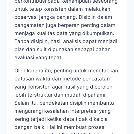
berkontribusi pada kemampuan seseorang
untuk tetap konsisten dalam melakukan
observasi jangka panjang. Disiplin dalam
pengamatan juga berperan penting dalam
menjaga kualitas data yang dikumpulkan.
Tanpa disiplin, hasil analisis dapat menjadi
bias dan sulit digunakan sebagai bahan
evaluasi yang tepat.
Oleh karena itu, penting untuk menetapkan
batasan waktu dan metode pencatatan
yang konsisten agar hasil yang diperoleh
lebih terstruktur dan mudah dipahami.
Selain itu, pendekatan disiplin membantu
mengurangi kesalahan interpretasi yang
sering terjadi ketika data tidak dikelola
dengan baik. Hal ini membuat proses