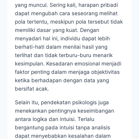
yang muncul. Sering kali, harapan pribadi
dapat mengubah cara seseorang melihat
pola tertentu, meskipun pola tersebut tidak
memiliki dasar yang kuat. Dengan
menyadari hal ini, individu dapat lebih
berhati-hati dalam menilai hasil yang
terlihat dan tidak terburu-buru menarik
kesimpulan. Kesadaran emosional menjadi
faktor penting dalam menjaga objektivitas
ketika berhadapan dengan data yang
bersifat acak.
Selain itu, pendekatan psikologis juga
menekankan pentingnya keseimbangan
antara logika dan intuisi. Terlalu
bergantung pada intuisi tanpa analisis
dapat menyebabkan kesalahan dalam