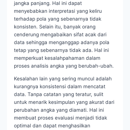
jangka panjang. Hal ini dapat
menyebabkan interpretasi yang keliru
terhadap pola yang sebenarnya tidak
konsisten. Selain itu, banyak orang
cenderung mengabaikan sifat acak dari
data sehingga menganggap adanya pola
tetap yang sebenarnya tidak ada. Hal ini
memperkuat kesalahpahaman dalam
proses analisis angka yang berubah-ubah.
Kesalahan lain yang sering muncul adalah
kurangnya konsistensi dalam mencatat
data. Tanpa catatan yang teratur, sulit
untuk menarik kesimpulan yang akurat dari
perubahan angka yang diamati. Hal ini
membuat proses evaluasi menjadi tidak
optimal dan dapat menghasilkan