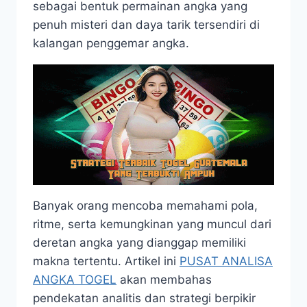
sebagai bentuk permainan angka yang
penuh misteri dan daya tarik tersendiri di
kalangan penggemar angka.
Banyak orang mencoba memahami pola,
ritme, serta kemungkinan yang muncul dari
deretan angka yang dianggap memiliki
makna tertentu. Artikel ini
PUSAT ANALISA
ANGKA TOGEL
akan membahas
pendekatan analitis dan strategi berpikir