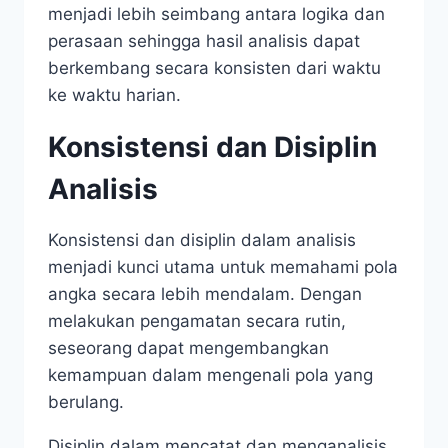
menjadi lebih seimbang antara logika dan
perasaan sehingga hasil analisis dapat
berkembang secara konsisten dari waktu
ke waktu harian.
Konsistensi dan Disiplin
Analisis
Konsistensi dan disiplin dalam analisis
menjadi kunci utama untuk memahami pola
angka secara lebih mendalam. Dengan
melakukan pengamatan secara rutin,
seseorang dapat mengembangkan
kemampuan dalam mengenali pola yang
berulang.
Disiplin dalam mencatat dan menganalisis