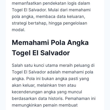
memanfaatkan pendekatan logis dalam
Togel El Salvador. Mulai dari memahami
pola angka, membaca data keluaran,
strategi bertahap, hingga pengelolaan
modal.
Memahami Pola Angka
Togel El Salvador
Salah satu kunci utama meraih peluang di
Togel El Salvador adalah memahami pola
angka. Pola ini bukan angka pasti yang
akan keluar, melainkan tren atau
kecenderungan angka yang muncul
berdasarkan data historis. Pemahaman ini
memungkinkan pemain membuat