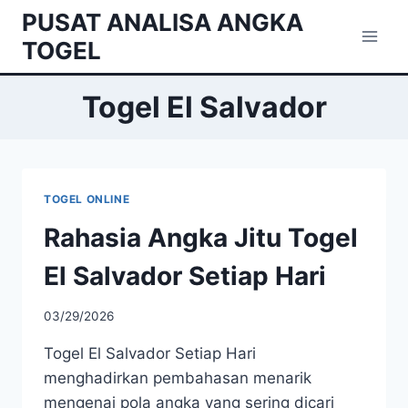
Skip
PUSAT ANALISA ANGKA
to
TOGEL
content
Togel El Salvador
TOGEL ONLINE
Rahasia Angka Jitu Togel
El Salvador Setiap Hari
03/29/2026
Togel El Salvador Setiap Hari
menghadirkan pembahasan menarik
mengenai pola angka yang sering dicari