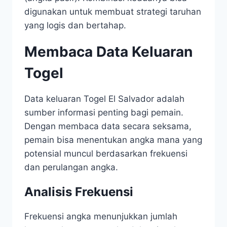
digunakan untuk membuat strategi taruhan
yang logis dan bertahap.
Membaca Data Keluaran
Togel
Data keluaran Togel El Salvador adalah
sumber informasi penting bagi pemain.
Dengan membaca data secara seksama,
pemain bisa menentukan angka mana yang
potensial muncul berdasarkan frekuensi
dan perulangan angka.
Analisis Frekuensi
Frekuensi angka menunjukkan jumlah