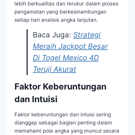
lebih berkualitas dan terukur dalam proses
pengamatan yang berkesinambungan
setiap hari analisis angka lanjutan.
Baca Juga:
Strategi
Meraih Jackpot Besar
Di Togel Mexico 4D
Teruji Akurat
Faktor Keberuntungan
dan Intuisi
Faktor keberuntungan dan intuisi sering
dianggap sebagai bagian penting dalam
memahami pola angka yang muncul secara