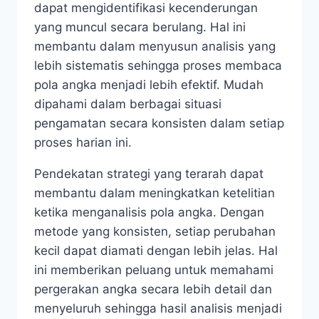
dapat mengidentifikasi kecenderungan
yang muncul secara berulang. Hal ini
membantu dalam menyusun analisis yang
lebih sistematis sehingga proses membaca
pola angka menjadi lebih efektif. Mudah
dipahami dalam berbagai situasi
pengamatan secara konsisten dalam setiap
proses harian ini.
Pendekatan strategi yang terarah dapat
membantu dalam meningkatkan ketelitian
ketika menganalisis pola angka. Dengan
metode yang konsisten, setiap perubahan
kecil dapat diamati dengan lebih jelas. Hal
ini memberikan peluang untuk memahami
pergerakan angka secara lebih detail dan
menyeluruh sehingga hasil analisis menjadi