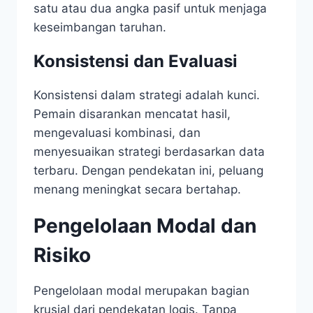
satu atau dua angka pasif untuk menjaga
keseimbangan taruhan.
Konsistensi dan Evaluasi
Konsistensi dalam strategi adalah kunci.
Pemain disarankan mencatat hasil,
mengevaluasi kombinasi, dan
menyesuaikan strategi berdasarkan data
terbaru. Dengan pendekatan ini, peluang
menang meningkat secara bertahap.
Pengelolaan Modal dan
Risiko
Pengelolaan modal merupakan bagian
krusial dari pendekatan logis. Tanpa