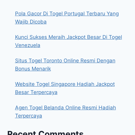
Pola Gacor Di Togel Portugal Terbaru Yang
Wajib Dicoba
Kunci Sukses Meraih Jackpot Besar Di Togel
Venezuela
Situs Togel Toronto Online Resmi Dengan
Bonus Menarik
Website Togel Singapore Hadiah Jackpot
Besar Terpercaya
Agen Togel Belanda Online Resmi Hadiah
Terpercaya
Recent Comments