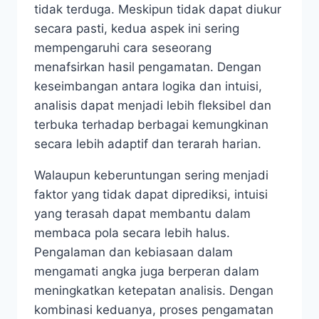
tidak terduga. Meskipun tidak dapat diukur
secara pasti, kedua aspek ini sering
mempengaruhi cara seseorang
menafsirkan hasil pengamatan. Dengan
keseimbangan antara logika dan intuisi,
analisis dapat menjadi lebih fleksibel dan
terbuka terhadap berbagai kemungkinan
secara lebih adaptif dan terarah harian.
Walaupun keberuntungan sering menjadi
faktor yang tidak dapat diprediksi, intuisi
yang terasah dapat membantu dalam
membaca pola secara lebih halus.
Pengalaman dan kebiasaan dalam
mengamati angka juga berperan dalam
meningkatkan ketepatan analisis. Dengan
kombinasi keduanya, proses pengamatan