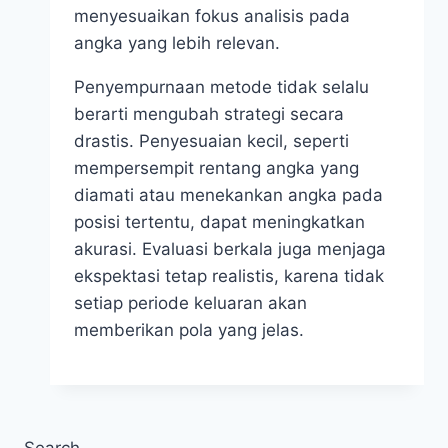
menyesuaikan fokus analisis pada
angka yang lebih relevan.
Penyempurnaan metode tidak selalu
berarti mengubah strategi secara
drastis. Penyesuaian kecil, seperti
mempersempit rentang angka yang
diamati atau menekankan angka pada
posisi tertentu, dapat meningkatkan
akurasi. Evaluasi berkala juga menjaga
ekspektasi tetap realistis, karena tidak
setiap periode keluaran akan
memberikan pola yang jelas.
Search