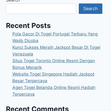
Search
Recent Posts
Pola Gacor Di Togel Portugal Terbaru Yang
Wajib Dicoba
Kunci Sukses Meraih Jackpot Besar Di Togel
Venezuela
Situs Togel Toronto Online Resmi Dengan
Bonus Menarik
Website Togel Singapore Hadiah Jackpot
Besar Terpercaya
Agen Togel Belanda Online Resmi Hadiah
Terpercaya
Recent Comments