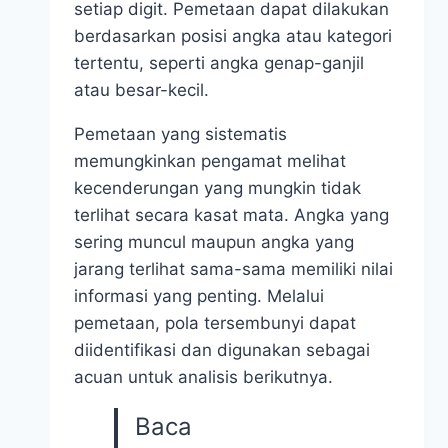
setiap digit. Pemetaan dapat dilakukan
berdasarkan posisi angka atau kategori
tertentu, seperti angka genap-ganjil
atau besar-kecil.
Pemetaan yang sistematis
memungkinkan pengamat melihat
kecenderungan yang mungkin tidak
terlihat secara kasat mata. Angka yang
sering muncul maupun angka yang
jarang terlihat sama-sama memiliki nilai
informasi yang penting. Melalui
pemetaan, pola tersembunyi dapat
diidentifikasi dan digunakan sebagai
acuan untuk analisis berikutnya.
Baca