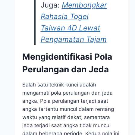
Juga:
Membongkar
Rahasia Togel
Taiwan 4D Lewat
Pengamatan Tajam
Mengidentifikasi Pola
Perulangan dan Jeda
Salah satu teknik kunci adalah
mengamati pola perulangan dan jeda
angka. Pola perulangan terjadi saat
angka tertentu muncul dalam rentang
waktu yang relatif dekat, sementara
jeda terjadi saat angka tidak muncul
dalam beberapa periode. Kedua pola ini