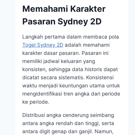
Memahami Karakter
Pasaran Sydney 2D
Langkah pertama dalam membaca pola
Togel Sydney 2D
adalah memahami
karakter dasar pasaran. Pasaran ini
memiliki jadwal keluaran yang
konsisten, sehingga data historis dapat
dicatat secara sistematis. Konsistensi
waktu menjadi keuntungan utama untuk
mengidentifikasi tren angka dari periode
ke periode.
Distribusi angka cenderung seimbang
antara angka rendah dan tinggi, serta
antara digit genap dan ganjil. Namun,