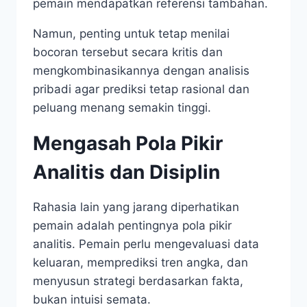
pemain mendapatkan referensi tambahan.
Namun, penting untuk tetap menilai
bocoran tersebut secara kritis dan
mengkombinasikannya dengan analisis
pribadi agar prediksi tetap rasional dan
peluang menang semakin tinggi.
Mengasah Pola Pikir
Analitis dan Disiplin
Rahasia lain yang jarang diperhatikan
pemain adalah pentingnya pola pikir
analitis. Pemain perlu mengevaluasi data
keluaran, memprediksi tren angka, dan
menyusun strategi berdasarkan fakta,
bukan intuisi semata.