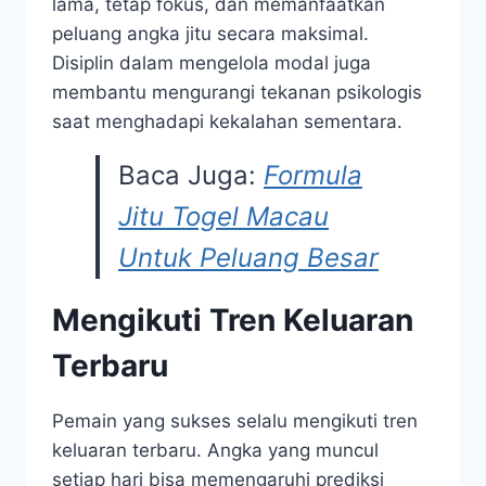
lama, tetap fokus, dan memanfaatkan
peluang angka jitu secara maksimal.
Disiplin dalam mengelola modal juga
membantu mengurangi tekanan psikologis
saat menghadapi kekalahan sementara.
Baca Juga:
Formula
Jitu Togel Macau
Untuk Peluang Besar
Mengikuti Tren Keluaran
Terbaru
Pemain yang sukses selalu mengikuti tren
keluaran terbaru. Angka yang muncul
setiap hari bisa memengaruhi prediksi