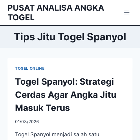
Skip
PUSAT ANALISA ANGKA
to
TOGEL
content
Tips Jitu Togel Spanyol
TOGEL ONLINE
Togel Spanyol: Strategi
Cerdas Agar Angka Jitu
Masuk Terus
01/03/2026
Togel Spanyol menjadi salah satu