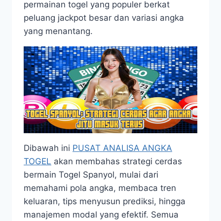
permainan togel yang populer berkat
peluang jackpot besar dan variasi angka
yang menantang.
Dibawah ini
PUSAT ANALISA ANGKA
TOGEL
akan membahas strategi cerdas
bermain Togel Spanyol, mulai dari
memahami pola angka, membaca tren
keluaran, tips menyusun prediksi, hingga
manajemen modal yang efektif. Semua