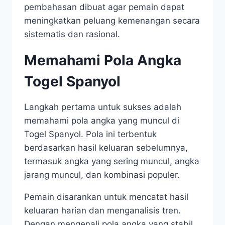
pembahasan dibuat agar pemain dapat
meningkatkan peluang kemenangan secara
sistematis dan rasional.
Memahami Pola Angka
Togel Spanyol
Langkah pertama untuk sukses adalah
memahami pola angka yang muncul di
Togel Spanyol. Pola ini terbentuk
berdasarkan hasil keluaran sebelumnya,
termasuk angka yang sering muncul, angka
jarang muncul, dan kombinasi populer.
Pemain disarankan untuk mencatat hasil
keluaran harian dan menganalisis tren.
Dengan mengenali pola angka yang stabil,