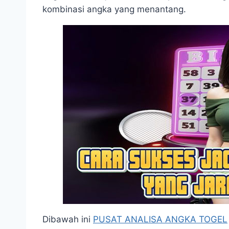
kombinasi angka yang menantang.
Dibawah ini
PUSAT ANALISA ANGKA TOGEL