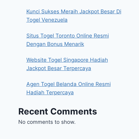
Kunci Sukses Meraih Jackpot Besar Di
Togel Venezuela
Situs Togel Toronto Online Resmi
Dengan Bonus Menarik
Website Togel Singapore Hadiah
Jackpot Besar Terpercaya
Agen Togel Belanda Online Resmi
Hadiah Terpercaya
Recent Comments
No comments to show.