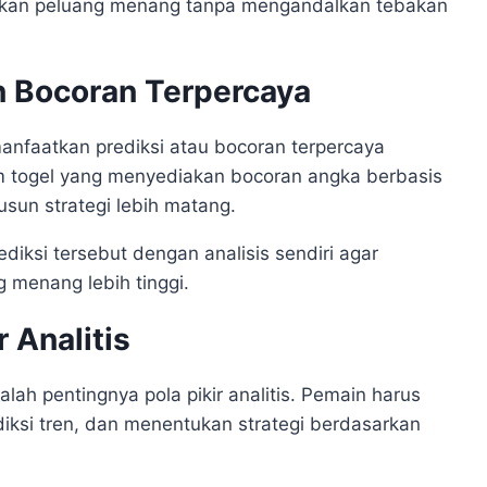
atkan peluang menang tanpa mengandalkan tebakan
 Bocoran Terpercaya
manfaatkan prediksi atau bocoran terpercaya
um togel yang menyediakan bocoran angka berbasis
sun strategi lebih matang.
diksi tersebut dengan analisis sendiri agar
 menang lebih tinggi.
 Analitis
lah pentingnya pola pikir analitis. Pemain harus
ksi tren, dan menentukan strategi berdasarkan