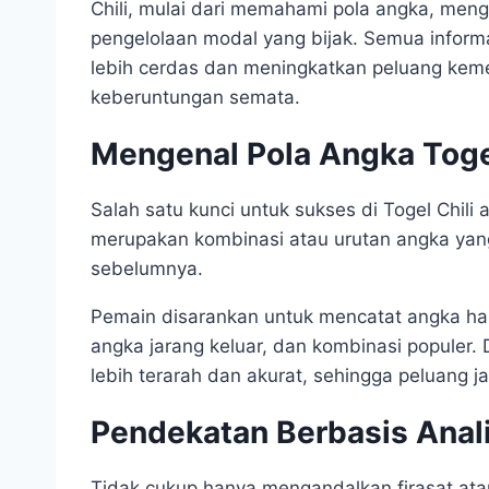
Chili, mulai dari memahami pola angka, mengan
pengelolaan modal yang bijak. Semua inform
lebih cerdas dan meningkatkan peluang ke
keberuntungan semata.
Mengenal Pola Angka Togel
Salah satu kunci untuk sukses di Togel Chil
merupakan kombinasi atau urutan angka yan
sebelumnya.
Pemain disarankan untuk mencatat angka ha
angka jarang keluar, dan kombinasi populer. 
lebih terarah dan akurat, sehingga peluang j
Pendekatan Berbasis Anali
Tidak cukup hanya mengandalkan firasat ata