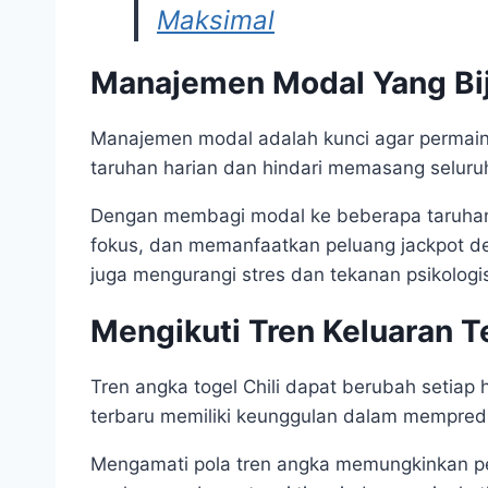
Maksimal
Manajemen Modal Yang Bi
Manajemen modal adalah kunci agar permaina
taruhan harian dan hindari memasang seluru
Dengan membagi modal ke beberapa taruhan k
fokus, dan memanfaatkan peluang jackpot den
juga mengurangi stres dan tekanan psikologi
Mengikuti Tren Keluaran T
Tren angka togel Chili dapat berubah setiap 
terbaru memiliki keunggulan dalam mempredi
Mengamati pola tren angka memungkinkan pe