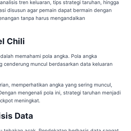
alisis tren keluaran, tips strategi taruhan, hingga
asi disusun agar pemain dapat bermain dengan
menangan tanpa harus mengandalkan
 Chili
i adalah memahami pola angka. Pola angka
g cenderung muncul berdasarkan data keluaran
rian, memperhatikan angka yang sering muncul,
Dengan mengenali pola ini, strategi taruhan menjadi
ackpot meningkat.
sis Data
u tebakan acak. Pendekatan berbasis data sangat