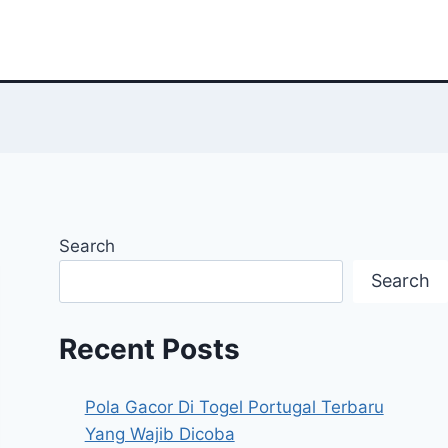
Search
Search
Recent Posts
Pola Gacor Di Togel Portugal Terbaru
Yang Wajib Dicoba