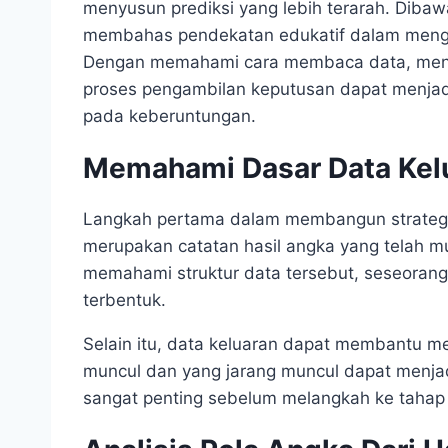
menyusun prediksi yang lebih terarah. Dibaw
membahas pendekatan edukatif dalam menggu
Dengan memahami cara membaca data, mengen
proses pengambilan keputusan dapat menjadi
pada keberuntungan.
Memahami Dasar Data Kel
Langkah pertama dalam membangun strategi 
merupakan catatan hasil angka yang telah m
memahami struktur data tersebut, seseorang
terbentuk.
Selain itu, data keluaran dapat membantu me
muncul dan yang jarang muncul dapat menjad
sangat penting sebelum melangkah ke tahap a