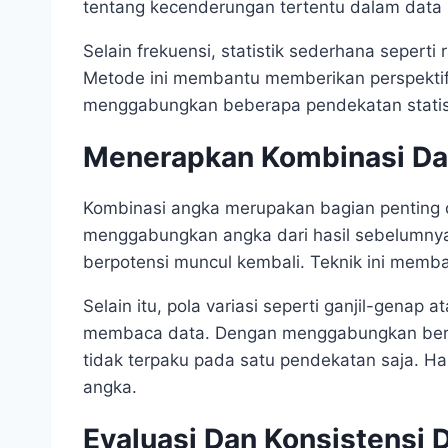
tentang kecenderungan tertentu dalam data 
Selain frekuensi, statistik sederhana sepert
Metode ini membantu memberikan perspektif 
menggabungkan beberapa pendekatan statisti
Menerapkan Kombinasi Dan
Kombinasi angka merupakan bagian penting d
menggabungkan angka dari hasil sebelumnya
berpotensi muncul kembali. Teknik ini mem
Selain itu, pola variasi seperti ganjil-genap 
membaca data. Dengan menggabungkan berbaga
tidak terpaku pada satu pendekatan saja. H
angka.
Evaluasi Dan Konsistensi 