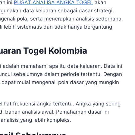
ah ini
PUSAT ANALISA ANGKA TOGEL
akan
nakan data keluaran sebagai dasar strategi.
ali pola, serta menerapkan analisis sederhana,
 lebih sistematis dan tidak hanya bergantung
uaran Togel Kolombia
adalah memahami apa itu data keluaran. Data ini
uncul sebelumnya dalam periode tertentu. Dengan
 dapat mulai mengenali pola dasar yang mungkin
lihat frekuensi angka tertentu. Angka yang sering
i bahan analisis awal. Pemahaman dasar ini
nalisis yang lebih kompleks.