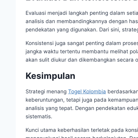
Evaluasi menjadi langkah penting dalam seti
analisis dan membandingkannya dengan hasil 
pendekatan yang digunakan. Dari sini, strate
Konsistensi juga sangat penting dalam pro
jangka waktu tertentu membantu melihat pola y
akan sulit diukur dan dikembangkan secara o
Kesimpulan
Strategi menang
Togel Kolombia
berdasarkan
keberuntungan, tetapi juga pada kemampu
analisis yang tepat. Dengan pendekatan eduka
sistematis.
Kunci utama keberhasilan terletak pada konsi