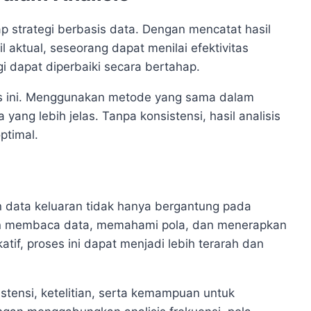
ap strategi berbasis data. Dengan mencatat hasil
aktual, seseorang dapat menilai efektivitas
gi dapat diperbaiki secara bertahap.
ses ini. Menggunakan metode yang sama dalam
ang lebih jelas. Tanpa konsistensi, hasil analisis
ptimal.
 data keluaran tidak hanya bergantung pada
an membaca data, memahami pola, dan menerapkan
tif, proses ini dapat menjadi lebih terarah dan
stensi, ketelitian, serta kemampuan untuk