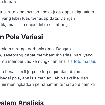
keluaran.
i rata-rata kemunculan angka juga dapat digunakan.
yang lebih luas terhadap data. Dengan
k, analisis menjadi lebih seimbang.
 Pola Variasi
alam strategi berbasis data. Dengan
, seseorang dapat membentuk variasi baru yang
bantu memperluas kemungkinan analisis
toto macau
.
atau besar-kecil juga sering digunakan dalam
i pola, analisis menjadi lebih fleksibel dan
al ini meningkatkan pemahaman terhadap dinamika
Dalam Analisis