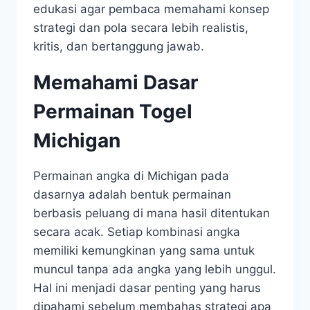
edukasi agar pembaca memahami konsep
strategi dan pola secara lebih realistis,
kritis, dan bertanggung jawab.
Memahami Dasar
Permainan Togel
Michigan
Permainan angka di Michigan pada
dasarnya adalah bentuk permainan
berbasis peluang di mana hasil ditentukan
secara acak. Setiap kombinasi angka
memiliki kemungkinan yang sama untuk
muncul tanpa ada angka yang lebih unggul.
Hal ini menjadi dasar penting yang harus
dipahami sebelum membahas strategi apa