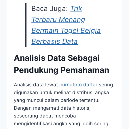
Baca Juga:
Trik
Terbaru Menang
Bermain Togel Belgia
Berbasis Data
Analisis Data Sebagai
Pendukung Pemahaman
Analisis data lewat
purnatoto daftar
sering
digunakan untuk melihat distribusi angka
yang muncul dalam periode tertentu.
Dengan mengamati data historis,
seseorang dapat mencoba
mengidentifikasi angka yang lebih sering