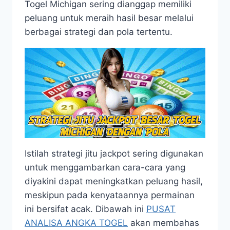
Togel Michigan sering dianggap memiliki
peluang untuk meraih hasil besar melalui
berbagai strategi dan pola tertentu.
Istilah strategi jitu jackpot sering digunakan
untuk menggambarkan cara-cara yang
diyakini dapat meningkatkan peluang hasil,
meskipun pada kenyataannya permainan
ini bersifat acak. Dibawah ini
PUSAT
ANALISA ANGKA TOGEL
akan membahas