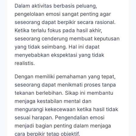
Dalam aktivitas berbasis peluang,
pengelolaan emosi sangat penting agar
seseorang dapat berpikir secara rasional.
Ketika terlalu fokus pada hasil akhir,
seseorang cenderung membuat keputusan
yang tidak seimbang. Hal ini dapat
menyebabkan ekspektasi yang tidak
realistis.
Dengan memiliki pemahaman yang tepat,
seseorang dapat menikmati proses tanpa
tekanan berlebihan. Sikap ini membantu
menjaga kestabilan mental dan
mengurangi kekecewaan ketika hasil tidak
sesuai harapan. Pengendalian emosi
menjadi bagian penting dalam menjaga
cara berpikir tetap objektif.