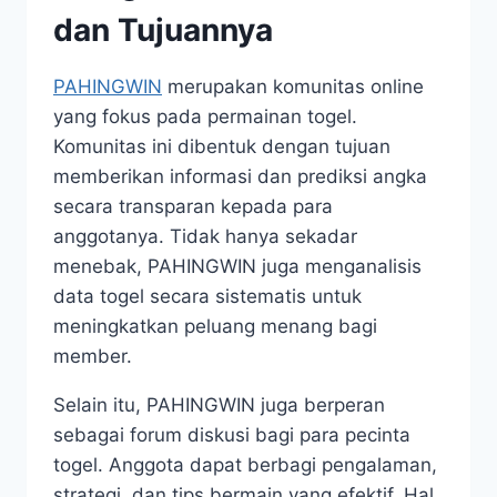
dan Tujuannya
PAHINGWIN
merupakan komunitas online
yang fokus pada permainan togel.
Komunitas ini dibentuk dengan tujuan
memberikan informasi dan prediksi angka
secara transparan kepada para
anggotanya. Tidak hanya sekadar
menebak, PAHINGWIN juga menganalisis
data togel secara sistematis untuk
meningkatkan peluang menang bagi
member.
Selain itu, PAHINGWIN juga berperan
sebagai forum diskusi bagi para pecinta
togel. Anggota dapat berbagi pengalaman,
strategi, dan tips bermain yang efektif. Hal