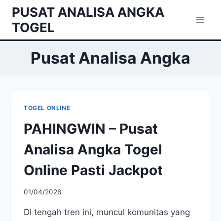
Skip
PUSAT ANALISA ANGKA
to
TOGEL
content
Pusat Analisa Angka
TOGEL ONLINE
PAHINGWIN – Pusat
Analisa Angka Togel
Online Pasti Jackpot
01/04/2026
Di tengah tren ini, muncul komunitas yang