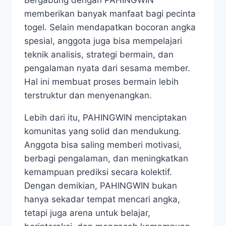
Bergabung dengan PAHINGWIN
memberikan banyak manfaat bagi pecinta
togel. Selain mendapatkan bocoran angka
spesial, anggota juga bisa mempelajari
teknik analisis, strategi bermain, dan
pengalaman nyata dari sesama member.
Hal ini membuat proses bermain lebih
terstruktur dan menyenangkan.
Lebih dari itu, PAHINGWIN menciptakan
komunitas yang solid dan mendukung.
Anggota bisa saling memberi motivasi,
berbagi pengalaman, dan meningkatkan
kemampuan prediksi secara kolektif.
Dengan demikian, PAHINGWIN bukan
hanya sekadar tempat mencari angka,
tetapi juga arena untuk belajar,