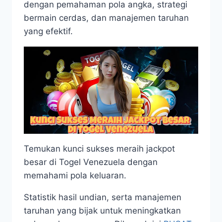
dengan pemahaman pola angka, strategi
bermain cerdas, dan manajemen taruhan
yang efektif.
Temukan kunci sukses meraih jackpot
besar di Togel Venezuela dengan
memahami pola keluaran.
Statistik hasil undian, serta manajemen
taruhan yang bijak untuk meningkatkan