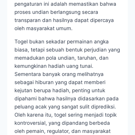
pengaturan ini adalah memastikan bahwa
proses undian berlangsung secara
transparan dan hasilnya dapat dipercaya
oleh masyarakat umum.
Togel bukan sekadar permainan angka
biasa, tetapi sebuah bentuk perjudian yang
memadukan pola undian, taruhan, dan
kemungkinan hadiah uang tunai.
Sementara banyak orang melihatnya
sebagai hiburan yang dapat memberi
kejutan berupa hadiah, penting untuk
dipahami bahwa hasilnya didasarkan pada
peluang acak yang sangat sulit diprediksi.
Oleh karena itu, togel sering menjadi topik
kontroversial, yang dipandang berbeda
oleh pemain, regulator, dan masyarakat