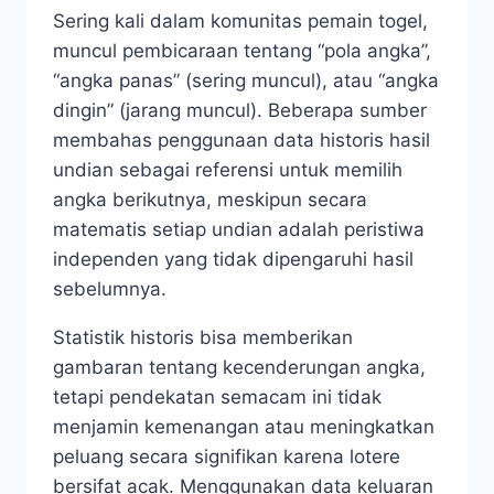
Sering kali dalam komunitas pemain togel,
muncul pembicaraan tentang “pola angka”,
“angka panas” (sering muncul), atau “angka
dingin” (jarang muncul). Beberapa sumber
membahas penggunaan data historis hasil
undian sebagai referensi untuk memilih
angka berikutnya, meskipun secara
matematis setiap undian adalah peristiwa
independen yang tidak dipengaruhi hasil
sebelumnya.
Statistik historis bisa memberikan
gambaran tentang kecenderungan angka,
tetapi pendekatan semacam ini tidak
menjamin kemenangan atau meningkatkan
peluang secara signifikan karena lotere
bersifat acak. Menggunakan data keluaran