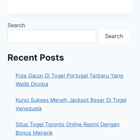
Search
Search
Recent Posts
Pola Gacor Di Togel Portugal Terbaru Yang
Wajib Dicoba
Kunci Sukses Meraih Jackpot Besar Di Togel
Venezuela
Situs Togel Toronto Online Resmi Dengan
Bonus Menarik