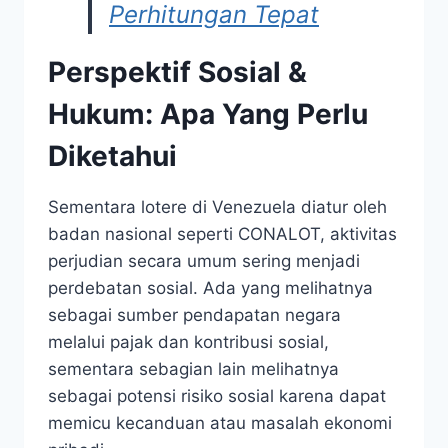
Perhitungan Tepat
Perspektif Sosial &
Hukum: Apa Yang Perlu
Diketahui
Sementara lotere di Venezuela diatur oleh
badan nasional seperti CONALOT, aktivitas
perjudian secara umum sering menjadi
perdebatan sosial. Ada yang melihatnya
sebagai sumber pendapatan negara
melalui pajak dan kontribusi sosial,
sementara sebagian lain melihatnya
sebagai potensi risiko sosial karena dapat
memicu kecanduan atau masalah ekonomi