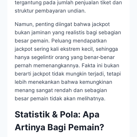
tergantung pada jumlah penjualan tiket dan
struktur pembayaran undian.
Namun, penting diingat bahwa jackpot
bukan jaminan yang realistis bagi sebagian
besar pemain. Peluang mendapatkan
jackpot sering kali ekstrem kecil, sehingga
hanya segelintir orang yang benar‑benar
pernah memenangkannya. Fakta ini bukan
berarti jackpot tidak mungkin terjadi, tetapi
lebih menekankan bahwa kemungkinan
menang sangat rendah dan sebagian
besar pemain tidak akan melihatnya.
Statistik & Pola: Apa
Artinya Bagi Pemain?