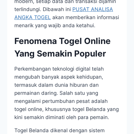
modern, setiap data dan transaksi dijamin
terlindungi. Dibawah ini
PUSAT ANALISA
ANGKA TOGEL
akan memberikan informasi
menarik yang wajib anda ketahui.
Fenomena Togel Online
Yang Semakin Populer
Perkembangan teknologi digital telah
mengubah banyak aspek kehidupan,
termasuk dalam dunia hiburan dan
permainan daring. Salah satu yang
mengalami pertumbuhan pesat adalah
togel online, khususnya togel Belanda yang
kini semakin diminati oleh para pemain.
Togel Belanda dikenal dengan sistem