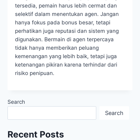
tersedia, pemain harus lebih cermat dan
selektif dalam menentukan agen. Jangan
hanya fokus pada bonus besar, tetapi
perhatikan juga reputasi dan sistem yang
digunakan. Bermain di agen terpercaya
tidak hanya memberikan peluang
kemenangan yang lebih baik, tetapi juga
ketenangan pikiran karena terhindar dari
risiko penipuan.
Search
Search
Recent Posts