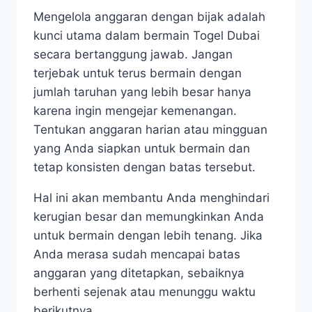
Mengelola anggaran dengan bijak adalah
kunci utama dalam bermain Togel Dubai
secara bertanggung jawab. Jangan
terjebak untuk terus bermain dengan
jumlah taruhan yang lebih besar hanya
karena ingin mengejar kemenangan.
Tentukan anggaran harian atau mingguan
yang Anda siapkan untuk bermain dan
tetap konsisten dengan batas tersebut.
Hal ini akan membantu Anda menghindari
kerugian besar dan memungkinkan Anda
untuk bermain dengan lebih tenang. Jika
Anda merasa sudah mencapai batas
anggaran yang ditetapkan, sebaiknya
berhenti sejenak atau menunggu waktu
berikutnya.