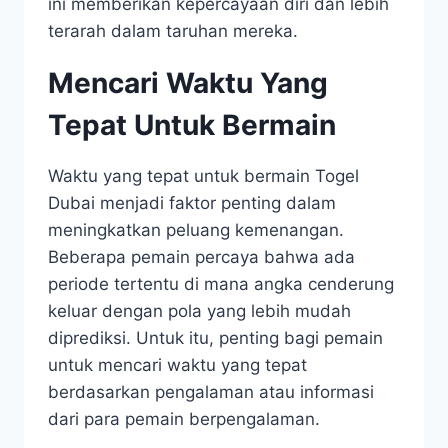
ini memberikan kepercayaan diri dan lebih
terarah dalam taruhan mereka.
Mencari Waktu Yang
Tepat Untuk Bermain
Waktu yang tepat untuk bermain Togel
Dubai menjadi faktor penting dalam
meningkatkan peluang kemenangan.
Beberapa pemain percaya bahwa ada
periode tertentu di mana angka cenderung
keluar dengan pola yang lebih mudah
diprediksi. Untuk itu, penting bagi pemain
untuk mencari waktu yang tepat
berdasarkan pengalaman atau informasi
dari para pemain berpengalaman.