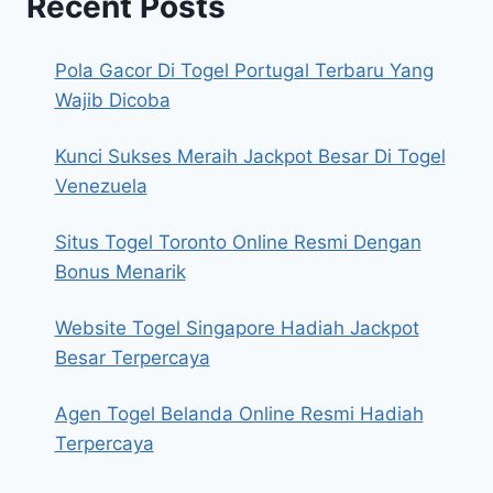
Recent Posts
Pola Gacor Di Togel Portugal Terbaru Yang
Wajib Dicoba
Kunci Sukses Meraih Jackpot Besar Di Togel
Venezuela
Situs Togel Toronto Online Resmi Dengan
Bonus Menarik
Website Togel Singapore Hadiah Jackpot
Besar Terpercaya
Agen Togel Belanda Online Resmi Hadiah
Terpercaya