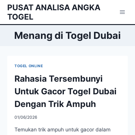
Skip
PUSAT ANALISA ANGKA
to
TOGEL
content
Menang di Togel Dubai
TOGEL ONLINE
Rahasia Tersembunyi
Untuk Gacor Togel Dubai
Dengan Trik Ampuh
01/06/2026
Temukan trik ampuh untuk gacor dalam