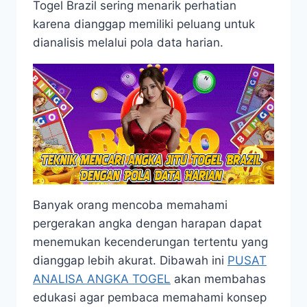
Togel Brazil sering menarik perhatian
karena dianggap memiliki peluang untuk
dianalisis melalui pola data harian.
Banyak orang mencoba memahami
pergerakan angka dengan harapan dapat
menemukan kecenderungan tertentu yang
dianggap lebih akurat. Dibawah ini
PUSAT
ANALISA ANGKA TOGEL
akan membahas
edukasi agar pembaca memahami konsep