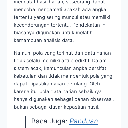
mencatat hasil harian, seseorang dapat
mencoba mengamati apakah ada angka
tertentu yang sering muncul atau memiliki
kecenderungan tertentu. Pendekatan ini
biasanya digunakan untuk melatih
kemampuan analisis data.
Namun, pola yang terlihat dari data harian
tidak selalu memiliki arti prediktif. Dalam
sistem acak, kemunculan angka bersifat
kebetulan dan tidak membentuk pola yang
dapat dipastikan akan berulang. Oleh
karena itu, pola data harian sebaiknya
hanya digunakan sebagai bahan observasi,
bukan sebagai dasar kepastian hasil.
Baca Juga:
Panduan