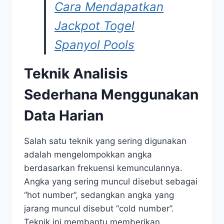
Cara Mendapatkan
Jackpot Togel
Spanyol Pools
Teknik Analisis
Sederhana Menggunakan
Data Harian
Salah satu teknik yang sering digunakan
adalah mengelompokkan angka
berdasarkan frekuensi kemunculannya.
Angka yang sering muncul disebut sebagai
“hot number”, sedangkan angka yang
jarang muncul disebut “cold number”.
Teknik ini membantu memberikan