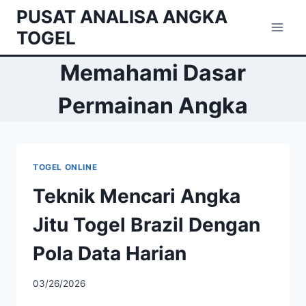
Skip
PUSAT ANALISA ANGKA
to
TOGEL
content
Memahami Dasar
Permainan Angka
TOGEL ONLINE
Teknik Mencari Angka
Jitu Togel Brazil Dengan
Pola Data Harian
03/26/2026