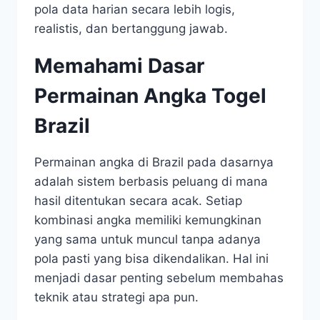
pola data harian secara lebih logis,
realistis, dan bertanggung jawab.
Memahami Dasar
Permainan Angka Togel
Brazil
Permainan angka di Brazil pada dasarnya
adalah sistem berbasis peluang di mana
hasil ditentukan secara acak. Setiap
kombinasi angka memiliki kemungkinan
yang sama untuk muncul tanpa adanya
pola pasti yang bisa dikendalikan. Hal ini
menjadi dasar penting sebelum membahas
teknik atau strategi apa pun.