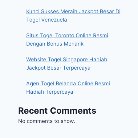
Kunci Sukses Meraih Jackpot Besar Di
Togel Venezuela
Situs Togel Toronto Online Resmi
Dengan Bonus Menarik
Website Togel Singapore Hadiah
Jackpot Besar Terpercaya
Agen Togel Belanda Online Resmi
Hadiah Terpercaya
Recent Comments
No comments to show.