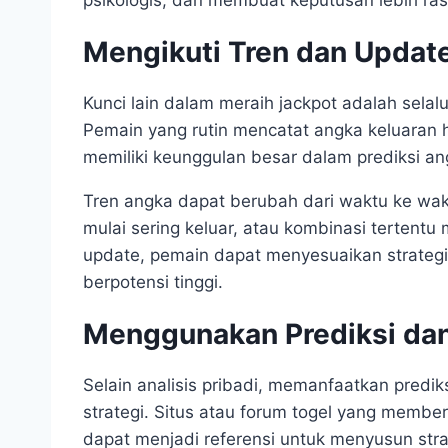
Mengikuti Tren dan Update
Kunci lain dalam meraih jackpot adalah selal
Pemain yang rutin mencatat angka keluaran
memiliki keunggulan besar dalam prediksi an
Tren angka dapat berubah dari waktu ke wakt
mulai sering keluar, atau kombinasi tertentu 
update, pemain dapat menyesuaikan strate
berpotensi tinggi.
Menggunakan Prediksi dan
Selain analisis pribadi, memanfaatkan predi
strategi. Situs atau forum togel yang membe
dapat menjadi referensi untuk menyusun stra