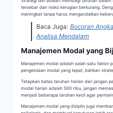
Strategi lain adalah membagi taruhan dalam
tersebar dan risiko kerugian berkurang. Deng
meningkat tanpa harus mengandalkan keber
Baca Juga:
Bocoran Angka
Analisa Mendalam
Manajemen Modal yang Bi
Manajemen modal adalah salah satu faktor p
pengelolaan modal yang tepat, bahkan strateg
Tetapkan batas taruhan harian dan jangan p
modal harian adalah 500 ribu, jangan memas
menjadi beberapa taruhan kecil agar permain
Manajemen modal yang disiplin juga memban
psikologis, dan membuat keputusan lebih ras