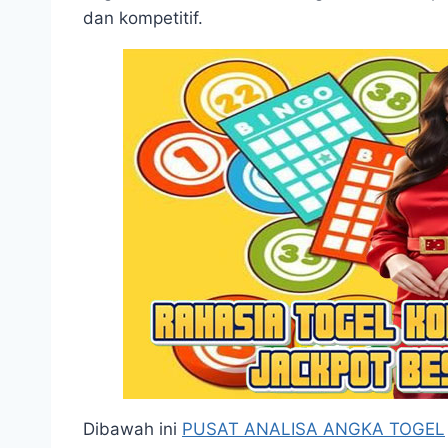
dan kompetitif.
Dibawah ini
PUSAT ANALISA ANGKA TOGEL