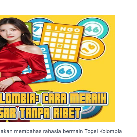
akan membahas rahasia bermain Togel Kolombia