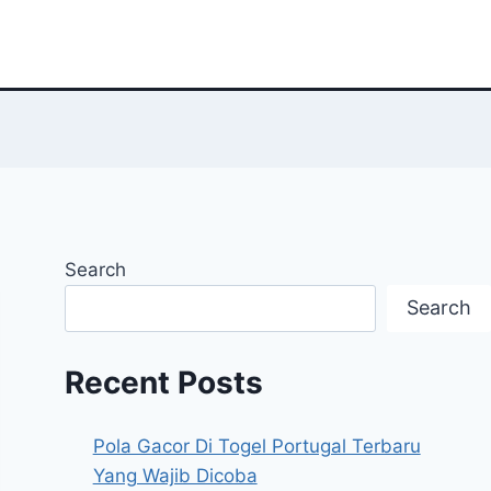
Search
Search
Recent Posts
Pola Gacor Di Togel Portugal Terbaru
Yang Wajib Dicoba