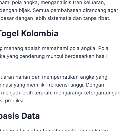
hami pola angka, menganalisis tren keluaran,
 dengan bijak. Semua pembahasan dirancang agar
esar dengan lebih sistematis dan tanpa ribet.
Togel Kolombia
ng menang adalah memahami pola angka. Pola
ka yang cenderung muncul berdasarkan hasil
luaran harian dan memperhatikan angka yang
inasi yang memiliki frekuensi tinggi. Dengan
 menjadi lebih terarah, mengurangi ketergantungan
i prediksi.
basis Data
lkan intuisi atau firasat semata. Pendekatan