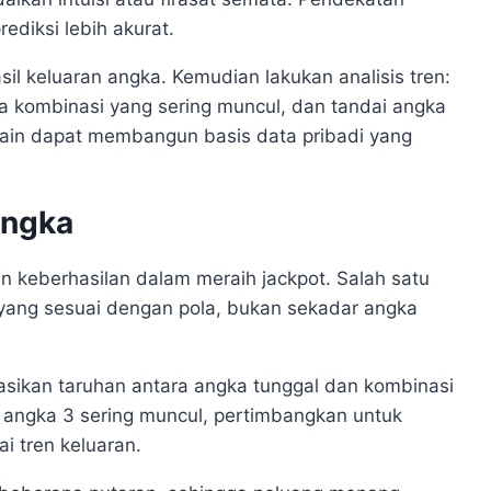
ediksi lebih akurat.
l keluaran angka. Kemudian lakukan analisis tren:
pola kombinasi yang sering muncul, dan tandai angka
main dapat membangun basis data pribadi yang
Angka
 keberhasilan dalam meraih jackpot. Salah satu
yang sesuai dengan pola, bukan sekadar angka
asikan taruhan antara angka tunggal dan kombinasi
t angka 3 sering muncul, pertimbangkan untuk
 tren keluaran.