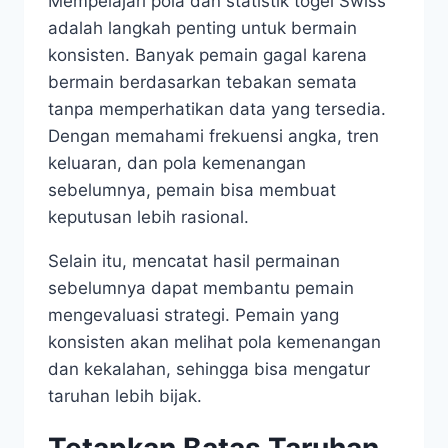
Mempelajari pola dan statistik togel Swiss
adalah langkah penting untuk bermain
konsisten. Banyak pemain gagal karena
bermain berdasarkan tebakan semata
tanpa memperhatikan data yang tersedia.
Dengan memahami frekuensi angka, tren
keluaran, dan pola kemenangan
sebelumnya, pemain bisa membuat
keputusan lebih rasional.
Selain itu, mencatat hasil permainan
sebelumnya dapat membantu pemain
mengevaluasi strategi. Pemain yang
konsisten akan melihat pola kemenangan
dan kekalahan, sehingga bisa mengatur
taruhan lebih bijak.