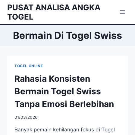
Skip
PUSAT ANALISA ANGKA
to
TOGEL
content
Bermain Di Togel Swiss
TOGEL ONLINE
Rahasia Konsisten
Bermain Togel Swiss
Tanpa Emosi Berlebihan
01/03/2026
Banyak pemain kehilangan fokus di Togel