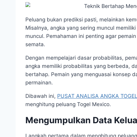
Peluang bukan prediksi pasti, melainkan kem
Misalnya, angka yang sering muncul memiliki p
muncul. Pemahaman ini penting agar pemain 
semata.
Dengan mempelajari dasar probabilitas, pema
angka memiliki probabilitas yang berbeda, 
bertahap. Pemain yang menguasai konsep das
permainan.
Dibawah ini,
PUSAT ANALISA ANGKA TOGE
menghitung peluang Togel Mexico.
Mengumpulkan Data Keluar
Langkah pertama dalam menghitung peluang