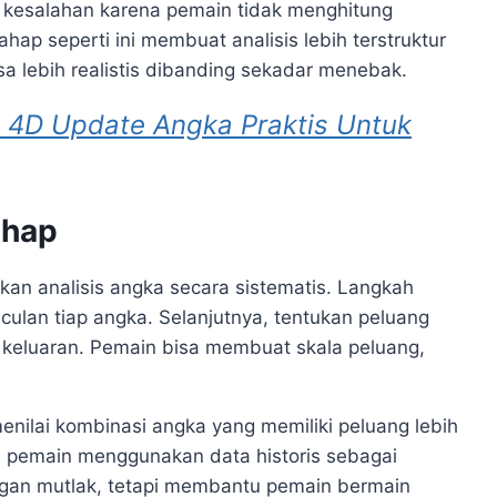
o kesalahan karena pemain tidak menghitung
hap seperti ini membuat analisis lebih terstruktur
a lebih realistis dibanding sekadar menebak.
a 4D Update Angka Praktis Untuk
ahap
an analisis angka secara sistematis. Langkah
ulan tiap angka. Selanjutnya, tentukan peluang
 keluaran. Pemain bisa membuat skala peluang,
nilai kombinasi angka yang memiliki peluang lebih
ak, pemain menggunakan data historis sebagai
ngan mutlak, tetapi membantu pemain bermain