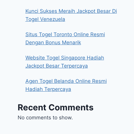
Kunci Sukses Meraih Jackpot Besar Di
Togel Venezuela
Situs Togel Toronto Online Resmi
Dengan Bonus Menarik
Website Togel Singapore Hadiah
Jackpot Besar Terpercaya
Agen Togel Belanda Online Resmi
Hadiah Terpercaya
Recent Comments
No comments to show.